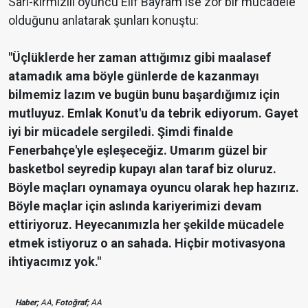
Sarı-kırmızılı oyuncu Elif Bayram ise zor bir mücadele
olduğunu anlatarak şunları konuştu:
"Üçlüklerde her zaman attığımız gibi maalasef
atamadık ama böyle günlerde de kazanmayı
bilmemiz lazım ve bugün bunu başardığımız için
mutluyuz. Emlak Konut'u da tebrik ediyorum. Gayet
iyi bir mücadele sergiledi. Şimdi finalde
Fenerbahçe'yle eşleşeceğiz. Umarım güzel bir
basketbol seyredip kupayı alan taraf biz oluruz.
Böyle maçları oynamaya oyuncu olarak hep hazırız.
Böyle maçlar için aslında kariyerimizi devam
ettiriyoruz. Heyecanımızla her şekilde mücadele
etmek istiyoruz o an sahada. Hiçbir motivasyona
ihtiyacımız yok."
Haber;
AA,
Fotoğraf;
AA