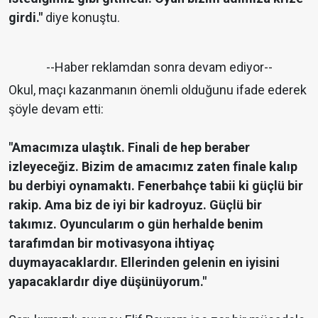
girdi."
diye konuştu.
--Haber reklamdan sonra devam ediyor--
Okul, maçı kazanmanın önemli olduğunu ifade ederek
şöyle devam etti:
"Amacımıza ulaştık. Finali de hep beraber
izleyeceğiz. Bizim de amacımız zaten finale kalıp
bu derbiyi oynamaktı. Fenerbahçe tabii ki güçlü bir
rakip. Ama biz de iyi bir kadroyuz. Güçlü bir
takımız. Oyuncularım o gün herhalde benim
tarafımdan bir motivasyona ihtiyaç
duymayacaklardır. Ellerinden gelenin en iyisini
yapacaklardır diye düşünüyorum."