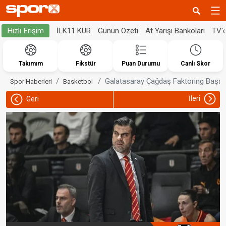
İLK11 KUR
Günün Özeti
At Yarışı Bankoları
TV'
Hızlı Erişim
Takımım
Fikstür
Puan Durumu
Canlı Skor
Galatasaray Çağdaş Faktoring Başan
Spor Haberleri
Basketbol
İleri
Geri