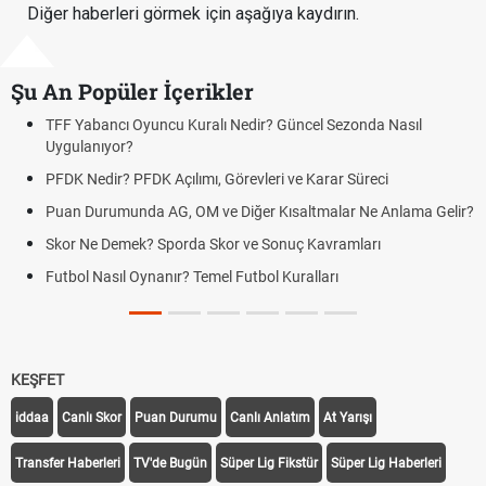
Diğer haberleri görmek için aşağıya kaydırın.
Şu An Popüler İçerikler
ezonda Nasıl
Deplasman Golü Kuralı Nedir? Hangi Organiza
Uygulanıyor?
r Süreci
DGS Sonuçları Ne Zaman Açıklanacak 2026? 
Tarihini Duyurdu
ar Ne Anlama Gelir?
Mazota İndirim Var mı? Motorin Fiyatlarında 
amları
Hradec Kralove Beşiktaş maçı şifresiz canlı yayı
ı
Hradec Kralove Beşiktaş CANLI İZLE ŞİFRESİZ 
BJK)
KEŞFET
iddaa
Canlı Skor
Puan Durumu
Canlı Anlatım
At Yarışı