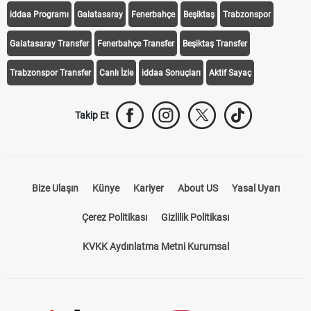
Transfer Haberleri
TV'de Bugün
Süper Lig Fikstür
Süper Lig Haberleri
iddaa Programı
Galatasaray
Fenerbahçe
Beşiktaş
Trabzonspor
Galatasaray Transfer
Fenerbahçe Transfer
Beşiktaş Transfer
Trabzonspor Transfer
Canlı İzle
iddaa Sonuçları
Aktif Sayaç
Takip Et
Bize Ulaşın
Künye
Kariyer
About US
Yasal Uyarı
Çerez Politikası
Gizlilik Politikası
KVKK Aydınlatma Metni Kurumsal