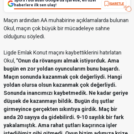
Sporx’i buradan Google’da işaretle, en özel
İŞARETLE
haberlere ilk sen ulaş!
Maçın ardından AA muhabirine açıklamalarda bulunan
Okul, maçın çok büyük bir mücadeleye sahne
olduğunu söyledi.
Ligde Emlak Konut maçını kaybettiklerini hatırlatan
Okul,
"Onun da rövanşını almak istiyorduk. Ama
bugün en zor yoldan oyuncularım bunu başardı.
Maçın sonunda kazanmak çok değerliydi. Hangi
yoldan olursa olsun kazanmak çok değerliydi.
Sonunda inancımızı kaybetmedik. Ne kadar geriye
düşsek de kazanmayı bildik. Bugün dış şutlar
girmeyince gerçekten sıkıntıya girdik. Maç bir
anda 20 sayıya da gidebilirdi. 9-10 sayılık bir fark
yakalamıştık. Ama rahat şutları kaçırınca işler
istediğimiz gibi gitmedi. Oyun bizim adımıza krize