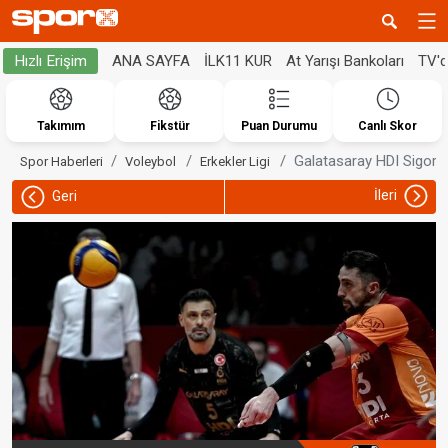
ANA SAYFA
İLK11 KUR
At Yarışı Bankoları
TV'
Hızlı Erişim
Takımım
Fikstür
Puan Durumu
Canlı Skor
Galatasaray HDI Sigorta 
Spor Haberleri
Voleybol
Erkekler Ligi
İleri
Geri