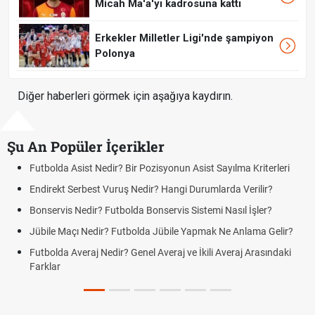
Micah Ma'a'yı kadrosuna kattı
Erkekler Milletler Ligi'nde şampiyon
Polonya
Diğer haberleri görmek için aşağıya kaydırın.
Şu An Popüler İçerikler
tbolda Asist Nedir? Bir Pozisyonun Asist Sayılma Kriterleri
Futbo
direkt Serbest Vuruş Nedir? Hangi Durumlarda Verilir?
Açık 
Yenil
nservis Nedir? Futbolda Bonservis Sistemi Nasıl İşler?
DGS 
bile Maçı Nedir? Futbolda Jübile Yapmak Ne Anlama Gelir?
Tarih
tbolda Averaj Nedir? Genel Averaj ve İkili Averaj Arasındaki
Motor
rklar
Tarih
Fındı
Oldu