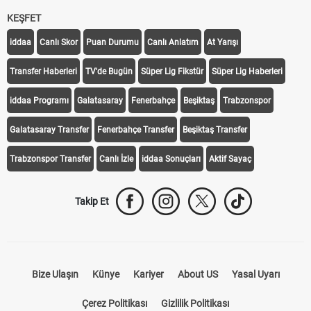
KEŞFET
iddaa
Canlı Skor
Puan Durumu
Canlı Anlatım
At Yarışı
Transfer Haberleri
TV'de Bugün
Süper Lig Fikstür
Süper Lig Haberleri
iddaa Programı
Galatasaray
Fenerbahçe
Beşiktaş
Trabzonspor
Galatasaray Transfer
Fenerbahçe Transfer
Beşiktaş Transfer
Trabzonspor Transfer
Canlı İzle
iddaa Sonuçları
Aktif Sayaç
Takip Et