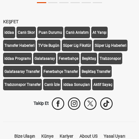
KEŞFET
iddaa
Canlı Skor
Puan Durumu
Canlı Anlatım
At Yarışı
Transfer Haberleri
TV'de Bugün
Süper Lig Fikstür
Süper Lig Haberleri
iddaa Programı
Galatasaray
Fenerbahçe
Beşiktaş
Trabzonspor
Galatasaray Transfer
Fenerbahçe Transfer
Beşiktaş Transfer
Trabzonspor Transfer
Canlı İzle
iddaa Sonuçları
Aktif Sayaç
Takip Et