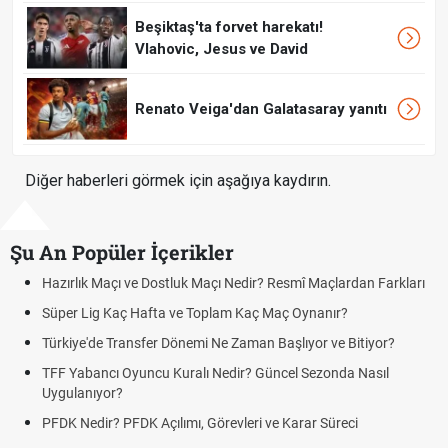
Beşiktaş'ta forvet harekatı!
Vlahovic, Jesus ve David
Renato Veiga'dan Galatasaray yanıtı
Diğer haberleri görmek için aşağıya kaydırın.
Şu An Popüler İçerikler
Resmî Maçlardan Farkları
Puan Durumunda AG, OM ve Diğer Kısalt
Maç Oynanır?
Skor Ne Demek? Sporda Skor ve Sonuç K
Başlıyor ve Bitiyor?
Futbol Nasıl Oynanır? Temel Futbol Kurall
ncel Sezonda Nasıl
Deplasman Golü Kuralı Nedir? Hangi Or
Uygulanıyor?
e Karar Süreci
DGS Sonuçları Ne Zaman Açıklanacak 
Tarihini Duyurdu