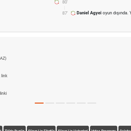
80'
Daniel Agyei
oyun dışında. 
87'