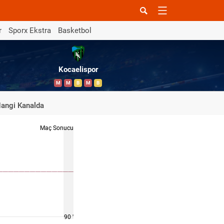
r
Sporx Ekstra
Basketbol
Kocaelispor
M
M
B
M
B
angi Kanalda
Maç Sonucu
90 '