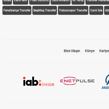
iddaa
Canlı Skor
Puan Durumu
Canlı Anlatım
At Yarışı
Transfer Haberler
Fenerbahçe Transfer
Beşiktaş Transfer
Trabzonspor Transfer
Canlı İzle
id
Bize Ulaşın
Künye
Kariye