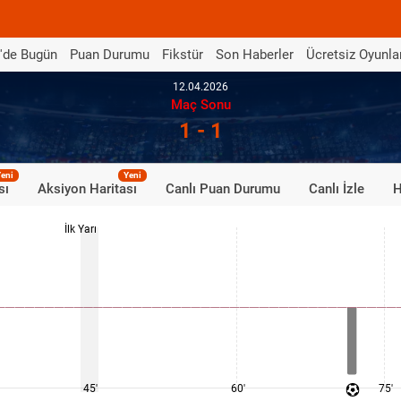
'de Bugün
Puan Durumu
Fikstür
Son Haberler
Ücretsiz Oyunla
12.04.2026
Maç Sonu
1 - 1
eni
Yeni
sı
Aksiyon Haritası
Canlı Puan Durumu
Canlı İzle
H
İlk Yarı
45'
60'
75'