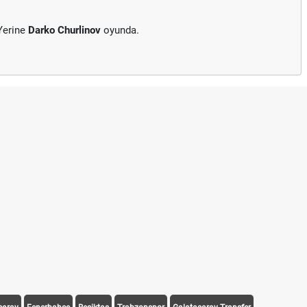
Yerine
Darko Churlinov
oyunda.
F
A
1
F
T