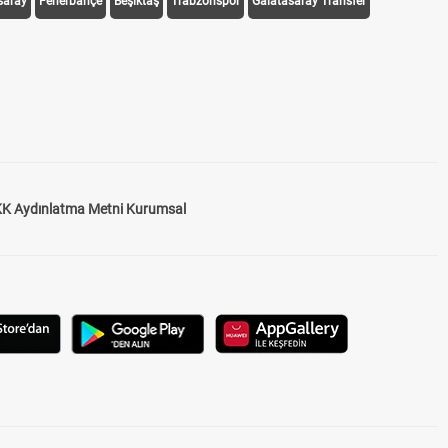
saray
Fenerbahçe
Beşiktaş
Trabzonspor
Galatasaray Transfer
K Aydınlatma Metni Kurumsal