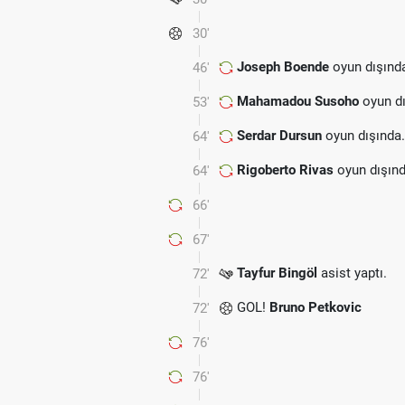
30'
Joseph Boende
oyun dışınd
46'
Mahamadou Susoho
oyun dı
53'
Serdar Dursun
oyun dışında
64'
Rigoberto Rivas
oyun dışınd
64'
66'
67'
Tayfur Bingöl
asist yaptı.
72'
GOL!
Bruno Petkovic
72'
76'
76'