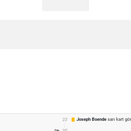
Joseph Boende
sarı kart gö
23'
30'