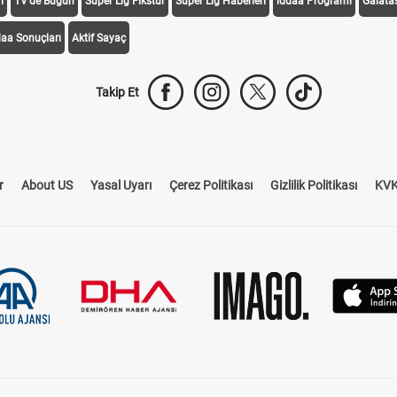
i
TV'de Bugün
Süper Lig Fikstür
Süper Lig Haberleri
iddaa Programı
Galata
daa Sonuçları
Aktif Sayaç
Takip Et
r
About US
Yasal Uyarı
Çerez Politikası
Gizlilik Politikası
KVK