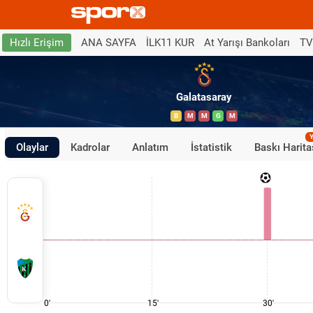
ANA SAYFA
İLK11 KUR
At Yarışı Bankoları
TV
Hızlı Erişim
Galatasaray
B
M
M
G
M
Y
Olaylar
Kadrolar
Anlatım
İstatistik
Baskı Harita
0'
15'
30'