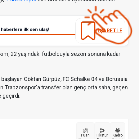
haberlere ilk sen ulaş!
İŞARETLE
akım, 22 yaşındaki futbolcuyla sezon sonuna kadar
başlayan Göktan Gürpüz, FC Schalke 04 ve Borussia
an Trabzonspor'a transfer olan genç orta saha, geçen
 geçirdi.
Puan
Fikstür
Kadro