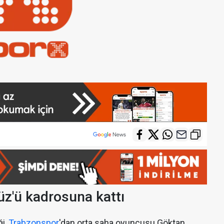
üz'ü kadrosuna kattı
ği,
Trabzonspor
'dan orta saha oyuncusu Göktan