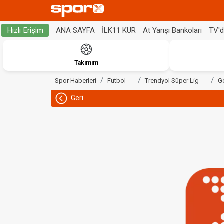
ANA SAYFA
İLK11 KUR
At Yarışı Bankoları
TV'
Hızlı Erişim
Takımım
Spor Haberleri
Futbol
Trendyol Süper Lig
Ge
Geri