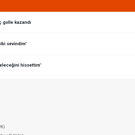
ç golle kazandı
ibi sevindim"
leceğini hissettim"
v100 linki
 Hradec Kralove BJK link