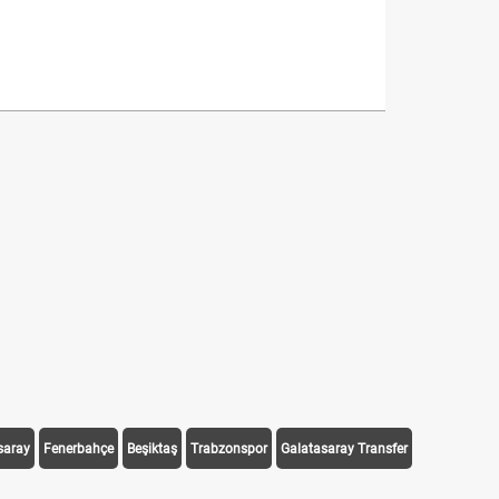
saray
Fenerbahçe
Beşiktaş
Trabzonspor
Galatasaray Transfer