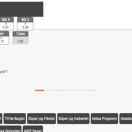
MS 0
MS 2
2.31
2.29
Üst
Tümü
.71
+38
yor?
i
TV'de Bugün
Süper Lig Fikstür
Süper Lig Haberleri
iddaa Programı
Galata
daa Sonuçları
Aktif Sayaç