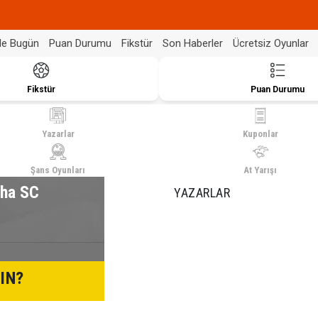
de Bugün
Puan Durumu
Fikstür
Son Haberler
Ücretsiz Oyunlar
Fikstür
Puan Durumu
Yazarlar
Kuponlar
Şans Oyunları
At Yarışı
uha SC
YAZARLAR
IN?