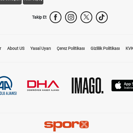
Takip Et
r
About US
Yasal Uyarı
Çerez Politikası
Gizlilik Politikası
KVK