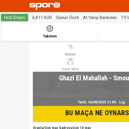
İLK11 KUR
Günün Özeti
At Yarışı Bankoları
TV'
Hızlı Erişim
Takımım
Bülten
Canlı Skor
Ghazl El Mahallah - Smo
Tarih:
16/08/2025 21:00
Lig:
BU MAÇA NE OYNARS
Oranlar
Son maç kadrosu
Son 10 maç