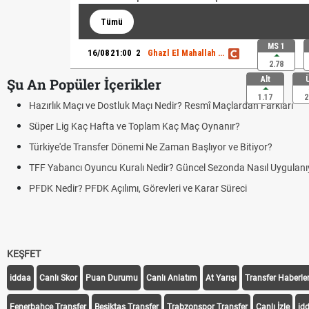
Tümü
MS 1
16/08
21:00
2
Ghazl El Mahallah - Smouha SC
2.78
Alt
Şu An Popüler İçerikler
1.17
2
Hazırlık Maçı ve Dostluk Maçı Nedir? Resmî Maçlardan Farkları
Süper Lig Kaç Hafta ve Toplam Kaç Maç Oynanır?
Türkiye'de Transfer Dönemi Ne Zaman Başlıyor ve Bitiyor?
TFF Yabancı Oyuncu Kuralı Nedir? Güncel Sezonda Nasıl Uygulanı
PFDK Nedir? PFDK Açılımı, Görevleri ve Karar Süreci
KEŞFET
iddaa
Canlı Skor
Puan Durumu
Canlı Anlatım
At Yarışı
Transfer Haberler
Fenerbahçe Transfer
Beşiktaş Transfer
Trabzonspor Transfer
Canlı İzle
id