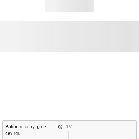
Pablo
penaltıyı gole
16'
çevirdi.