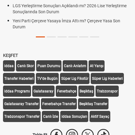
LGS Yerleştirme Sonuçları Açıklandı mı? 2026 Lise Yerleştirme
Sonuçlarında Son Durum
Yeni Parti Çerçeve Yasaya İmza Attı mı? Çerçeve Yasa Son
Durum
KEŞFET
iddaa
Canlı Skor
Puan Durumu
Canlı Anlatım
At Yarışı
Transfer Haberleri
TV'de Bugün
Süper Lig Fikstür
Süper Lig Haberleri
iddaa Programı
Galatasaray
Fenerbahçe
Beşiktaş
Trabzonspor
Galatasaray Transfer
Fenerbahçe Transfer
Beşiktaş Transfer
Trabzonspor Transfer
Canlı İzle
iddaa Sonuçları
Aktif Sayaç
Takip Et