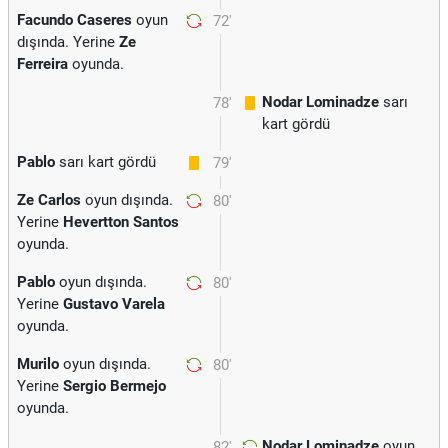
Facundo Caseres
oyun
72'
dışında. Yerine
Ze
Ferreira
oyunda.
Nodar Lominadze
sarı
78'
kart gördü
Pablo
sarı kart gördü
79'
Ze Carlos
oyun dışında.
80'
Yerine
Hevertton Santos
oyunda.
Pablo
oyun dışında.
80'
Yerine
Gustavo Varela
oyunda.
Murilo
oyun dışında.
80'
Yerine
Sergio Bermejo
oyunda.
Nodar Lominadze
oyun
82'