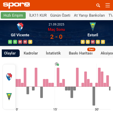
İLK11 KUR
Günün Özeti
At Yarışı Bankoları
TV
Hızlı Erişim
21.09.2025
Maç Sonu
Gil Vicente
Estoril
2 - 0
G
G
M
M
B
B
B
M
B
B
Yeni
Olaylar
Kadrolar
İstatistik
Baskı Haritası
Aksiyon
0'
15'
30'