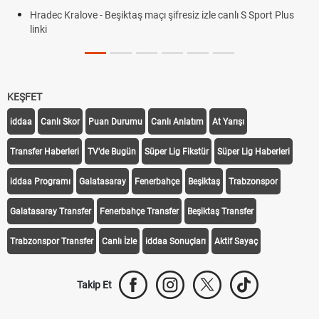
Hradec Kralove - Beşiktaş maçı şifresiz izle canlı S Sport Plus
linki
KEŞFET
iddaa
Canlı Skor
Puan Durumu
Canlı Anlatım
At Yarışı
Transfer Haberleri
TV'de Bugün
Süper Lig Fikstür
Süper Lig Haberleri
iddaa Programı
Galatasaray
Fenerbahçe
Beşiktaş
Trabzonspor
Galatasaray Transfer
Fenerbahçe Transfer
Beşiktaş Transfer
Trabzonspor Transfer
Canlı İzle
iddaa Sonuçları
Aktif Sayaç
Takip Et