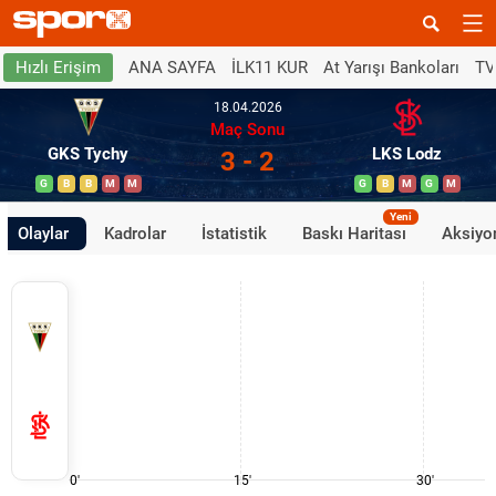
ANA SAYFA
İLK11 KUR
At Yarışı Bankoları
TV
Hızlı Erişim
18.04.2026
Maç Sonu
GKS Tychy
LKS Lodz
3 - 2
G
B
B
M
M
G
B
M
G
M
Yeni
Olaylar
Kadrolar
İstatistik
Baskı Haritası
Aksiyon
0'
15'
30'