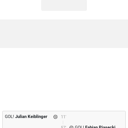
GOL!
Julian Keiblinger
11'
GOL!
Fabian Piasecki
57'