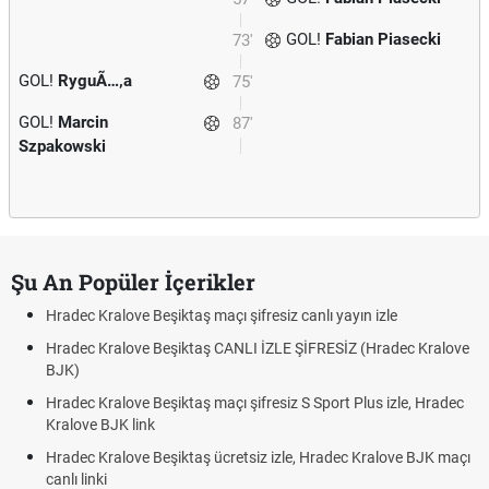
GOL!
Fabian Piasecki
73'
GOL!
RyguÃ…‚a
75'
GOL!
Marcin
87'
Szpakowski
Şu An Popüler İçerikler
Hradec Kralove Beşiktaş maçı şifresiz canlı yayın izle
Hradec Kralove Beşiktaş CANLI İZLE ŞİFRESİZ (Hradec Kralove
BJK)
Hradec Kralove Beşiktaş maçı şifresiz S Sport Plus izle, Hradec
Kralove BJK link
Hradec Kralove Beşiktaş ücretsiz izle, Hradec Kralove BJK maçı
canlı linki