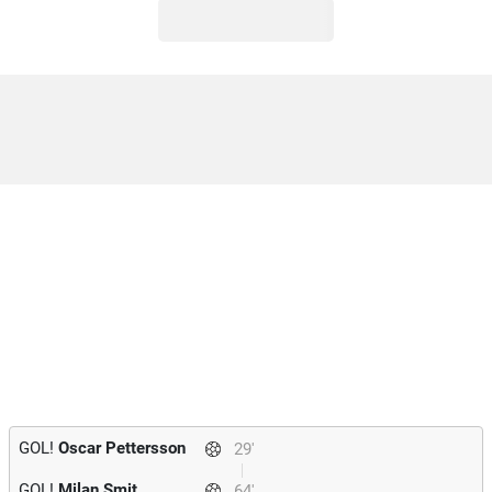
GOL!
Oscar Pettersson
29'
GOL!
Milan Smit
64'