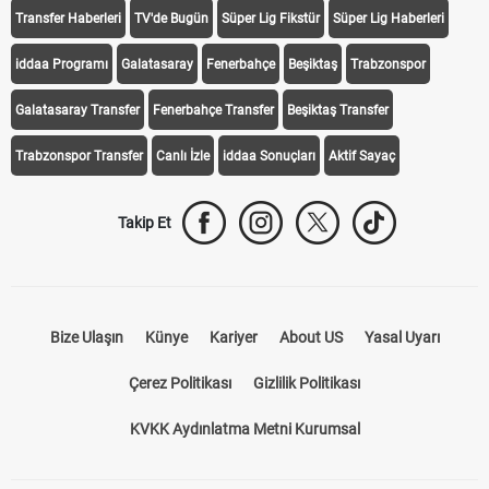
Transfer Haberleri
TV'de Bugün
Süper Lig Fikstür
Süper Lig Haberleri
iddaa Programı
Galatasaray
Fenerbahçe
Beşiktaş
Trabzonspor
Galatasaray Transfer
Fenerbahçe Transfer
Beşiktaş Transfer
Trabzonspor Transfer
Canlı İzle
iddaa Sonuçları
Aktif Sayaç
Takip Et
Bize Ulaşın
Künye
Kariyer
About US
Yasal Uyarı
Çerez Politikası
Gizlilik Politikası
KVKK Aydınlatma Metni Kurumsal