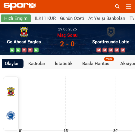
İLK11 KUR
Günün Özeti
At Yarışı Bankoları
TV
Hızlı Erişim
29.06.2025
Maç Sonu
Go Ahead Eagles
Sportfreunde Lotte
2 - 0
G
G
M
M
G
M
M
M
M
M
Yeni
Olaylar
Kadrolar
İstatistik
Baskı Haritası
Aksiyon
0'
15'
30'