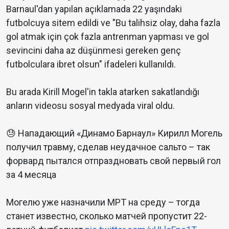
Barnaul'dan yapılan açıklamada 22 yaşındaki
futbolcuya sitem edildi ve "Bu talihsiz olay, daha fazla
gol atmak için çok fazla antrenman yapması ve gol
sevincini daha az düşünmesi gereken genç
futbolculara ibret olsun" ifadeleri kullanıldı.
Bu arada Kirill Mogel'in takla atarken sakatlandığı
anların videosu sosyal medyada viral oldu.
😓 Нападающий «Динамо Барнаул» Кирилл Могель
получил травму, сделав неудачное сальто – так
форвард пытался отпраздновать свой первый гол
за 4 месяца
Могелю уже назначили МРТ на среду – тогда
станет известно, сколько матчей пропустит 22-