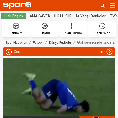
ANA SAYFA
İLK11 KUR
At Yarışı Bankoları
TV'
Hızlı Erişim
Takımım
Fikstür
Puan Durumu
Canlı Skor
Gol sevincinde takla at
Spor Haberleri
Futbol
Dünya Futbolu
İleri
Geri