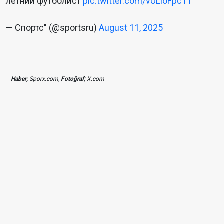
летний футболист
pic.twitter.com/vULloFpc1T
— Спортс" (@sportsru)
August 11, 2025
Haber;
Sporx.com,
Fotoğraf;
X.com