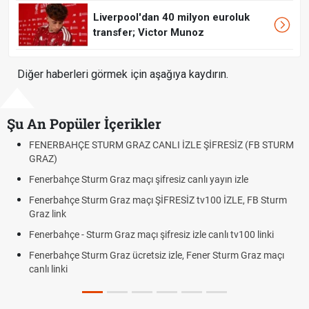
Liverpool'dan 40 milyon euroluk
transfer; Victor Munoz
Diğer haberleri görmek için aşağıya kaydırın.
Şu An Popüler İçerikler
İZLE ŞİFRESİZ (FB STURM
Fındık Fiyatı Açıklandı mı? 2026 TMO Fı
Oldu mu?
z canlı yayın izle
Altın Yükselecek mi, Yükselir mi? Altın 
Beklentiler
ESİZ tv100 İZLE, FB Sturm
12. Yargı Paketi Resmî Gazete'de Yay
Dakika Gelişmeleri
iz izle canlı tv100 linki
Fenerbahçe - Sturm Graz Maçı Ne Za
le, Fener Sturm Graz maçı
Rövanşı Saat Kaçta, Hangi Kanalda?
Trabzonspor Avrupa Maçı Ne Zaman? 
Off Tarihi Belli Oldu