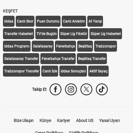
KEŞFET
iddaa
Canlı Skor
Puan Durumu
Canlı Anlatım
At Yarışı
Transfer Haberleri
TV'de Bugün
Süper Lig Fikstür
Süper Lig Haberleri
iddaa Programı
Galatasaray
Fenerbahçe
Beşiktaş
Trabzonspor
Galatasaray Transfer
Fenerbahçe Transfer
Beşiktaş Transfer
Trabzonspor Transfer
Canlı İzle
iddaa Sonuçları
Aktif Sayaç
Takip Et
Bize Ulaşın
Künye
Kariyer
About US
Yasal Uyarı