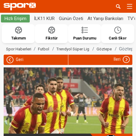
İLK11 KUR
Günün Özeti
At Yarışı Bankoları
TV'
Hızlı Erişim
Takımım
Fikstür
Puan Durumu
Canlı Skor
Göztepe 
Spor Haberleri
Futbol
Trendyol Süper Lig
Göztepe
İleri
Geri