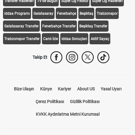
Transfer Haberleri
TV'de Bugün
Süper Lig Fikstür
Süper Lig Haberleri
iddaa Programı
Galatasaray
Fenerbahçe
Beşiktaş
Trabzonspor
Galatasaray Transfer
Fenerbahçe Transfer
Beşiktaş Transfer
Trabzonspor Transfer
Canlı İzle
iddaa Sonuçları
Aktif Sayaç
Takip Et
Bize Ulaşın
Künye
Kariyer
About US
Yasal Uyarı
Çerez Politikası
Gizlilik Politikası
KVKK Aydınlatma Metni Kurumsal