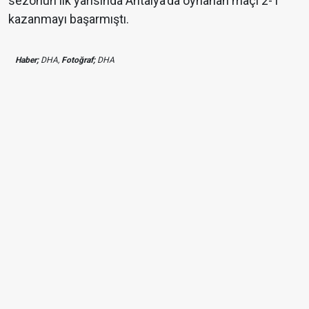
sezonun ilk yarısında Antalya'da oynanan maçı 2-1
kazanmayı başarmıştı.
Haber;
DHA,
Fotoğraf;
DHA