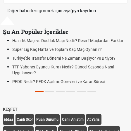
Diğer haberleri görmek için aşağıya kaydırın.
Şu An Popüler İçerikler
Maçı ve Dostluk Maçı Nedir? Resmî Maçlardan Farkları
Puan Durumu
g Kaç Hafta ve Toplam Kaç Maç Oynanır?
Skor Ne Dem
e Transfer Dönemi Ne Zaman Başlıyor ve Bitiyor?
Futbol Nasıl
ncı Oyuncu Kuralı Nedir? Güncel Sezonda Nasıl
Deplasman G
yor?
Uygulanıyor
r? PFDK Açılımı, Görevleri ve Karar Süreci
DGS Sonuçl
Tarihini Duy
KEŞFET
iddaa
Canlı Skor
Puan Durumu
Canlı Anlatım
At Yarışı