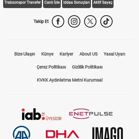
Galatasaray Transfer
Fenerbahçe Transfer
Beşiktaş Transfer
Trabzonspor Transfer
Canlı İzle
iddaa Sonuçları
Aktif Sayaç
Takip Et
Bize Ulaşın
Künye
Kariyer
About US
Yasal Uyarı
Çerez Politikası
Gizlilik Politikası
KVKK Aydınlatma Metni Kurumsal