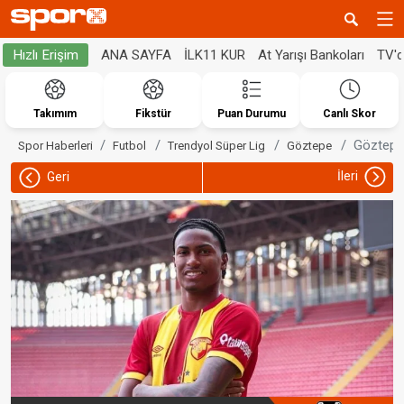
ANA SAYFA
İLK11 KUR
At Yarışı Bankoları
TV'
Hızlı Erişim
Takımım
Fikstür
Puan Durumu
Canlı Skor
Göztepe'
Spor Haberleri
Futbol
Trendyol Süper Lig
Göztepe
İleri
Geri