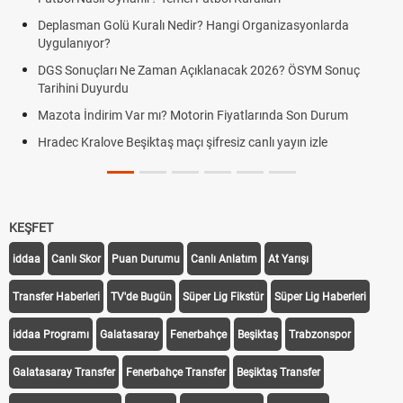
BJK)
ü Kuralı Nedir? Hangi Organizasyonlarda
Hradec Kralove Beş
Kralove BJK link
 Ne Zaman Açıklanacak 2026? ÖSYM Sonuç
du
Hradec Kralove Be
canlı linki
 Var mı? Motorin Fiyatlarında Son Durum
Hradec Kralove - Be
Beşiktaş maçı şifresiz canlı yayın izle
linki
Hradec Kralove - Be
KEŞFET
iddaa
Canlı Skor
Puan Durumu
Canlı Anlatım
At Yarışı
Transfer Haberleri
TV'de Bugün
Süper Lig Fikstür
Süper Lig Haberleri
iddaa Programı
Galatasaray
Fenerbahçe
Beşiktaş
Trabzonspor