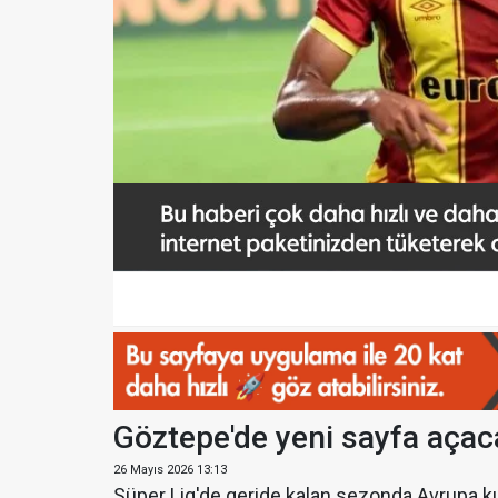
Göztepe'de yeni sayfa açac
26 Mayıs 2026 13:13
Süper Lig'de geride kalan sezonda Avrupa 