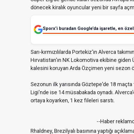
dönecek kiralık oyuncular yeni bir sayfa açm
Sporx’i buradan Google’da işaretle, en özel 
Sarı-kırmızılılarda Portekiz'in Alverca takımı
Hırvatistan'ın NK Lokomotiva ekibine giden
kalesini koruyan Arda Özçimen yeni sezon ö
Sezonun ilk yarısında Göztepe'de 18 maçta 
Ligi'nde ise 14 müsabakada oynadı. Alverca'da
ortaya koyarken, 1 kez fileleri sarstı.
--Haber reklam
Rhaldney, Brezilyalı basınına yaptığı açıkl