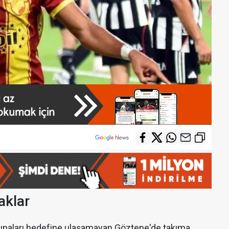
aklar
kupaları hedefine ulaşamayan Göztepe'de takıma