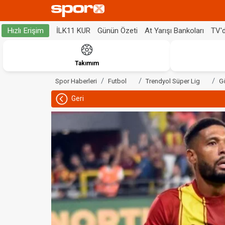
İLK11 KUR
Günün Özeti
At Yarışı Bankoları
TV'
Hızlı Erişim
Takımım
Spor Haberleri
Futbol
Trendyol Süper Lig
G
Geri