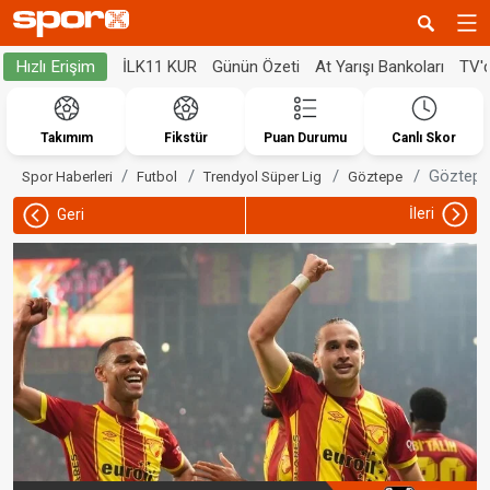
İLK11 KUR
Günün Özeti
At Yarışı Bankoları
TV'
Hızlı Erişim
Takımım
Fikstür
Puan Durumu
Canlı Skor
Göztepe'
Spor Haberleri
Futbol
Trendyol Süper Lig
Göztepe
İleri
Geri