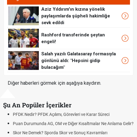
Aziz Yıldırım'ın kızına yönelik
paylaşımlarda şüpheli hakimliğe
sevk edildi
Rashford transferinde şeytan
engeli!
Salah yazılı Galatasaray formasıyla
gönlünü aldı: "Hepsini gidip
bulacağım"
Diğer haberleri görmek için aşağıya kaydırın.
Şu An Popüler İçerikler
 PFDK Açılımı, Görevleri ve Karar Süreci
DGS Sonuçları
Tarihini Duyur
nda AG, OM ve Diğer Kısaltmalar Ne Anlama Gelir?
Mazota İndirim
ek? Sporda Skor ve Sonuç Kavramları