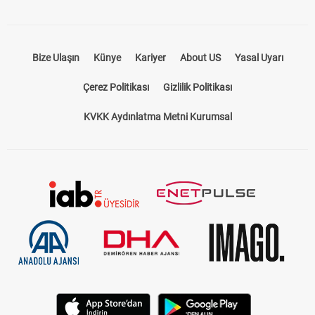
Takip Et
Bize Ulaşın
Künye
Kariyer
About US
Yasal Uyarı
Çerez Politikası
Gizlilik Politikası
KVKK Aydınlatma Metni Kurumsal