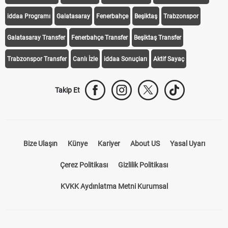
Transfer Haberleri
TV'de Bugün
Süper Lig Fikstür
Süper Lig Haberleri
iddaa Programı
Galatasaray
Fenerbahçe
Beşiktaş
Trabzonspor
Galatasaray Transfer
Fenerbahçe Transfer
Beşiktaş Transfer
Trabzonspor Transfer
Canlı İzle
iddaa Sonuçları
Aktif Sayaç
Takip Et
Bize Ulaşın
Künye
Kariyer
About US
Yasal Uyarı
Çerez Politikası
Gizlilik Politikası
KVKK Aydınlatma Metni Kurumsal