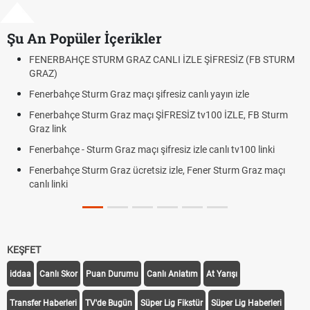
Şu An Popüler İçerikler
FENERBAHÇE STURM GRAZ CANLI İZLE ŞİFRESİZ (FB STURM
F
GRAZ)
O
Fenerbahçe Sturm Graz maçı şifresiz canlı yayın izle
A
B
Fenerbahçe Sturm Graz maçı ŞİFRESİZ tv100 İZLE, FB Sturm
Graz link
1
D
Fenerbahçe - Sturm Graz maçı şifresiz izle canlı tv100 linki
F
Fenerbahçe Sturm Graz ücretsiz izle, Fener Sturm Graz maçı
R
canlı linki
T
O
KEŞFET
iddaa
Canlı Skor
Puan Durumu
Canlı Anlatım
At Yarışı