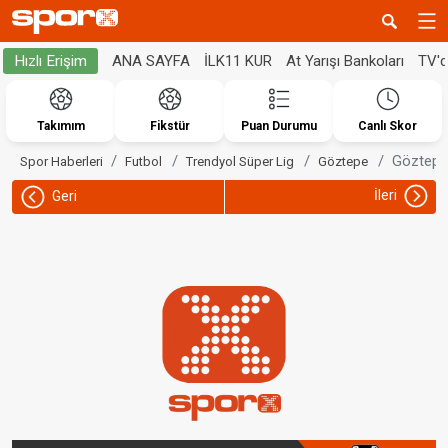
ANA SAYFA
İLK11 KUR
At Yarışı Bankoları
TV'
Hızlı Erişim
Takımım
Fikstür
Puan Durumu
Canlı Skor
Göztepe 
Spor Haberleri
Futbol
Trendyol Süper Lig
Göztepe
İleri
Geri