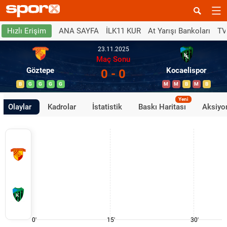
ANA SAYFA
İLK11 KUR
At Yarışı Bankoları
TV
Hızlı Erişim
23.11.2025
Maç Sonu
Göztepe
Kocaelispor
0 - 0
B
G
G
G
G
M
M
B
M
B
Yeni
Olaylar
Kadrolar
İstatistik
Baskı Haritası
Aksiyon
0'
15'
30'