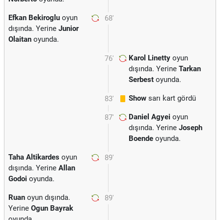
Efkan Bekiroglu
oyun
68'
dışında. Yerine
Junior
Olaitan
oyunda.
Karol Linetty
oyun
76'
dışında. Yerine
Tarkan
Serbest
oyunda.
Show
sarı kart gördü
83'
Daniel Agyei
oyun
87'
dışında. Yerine
Joseph
Boende
oyunda.
Taha Altikardes
oyun
89'
dışında. Yerine
Allan
Godoi
oyunda.
Ruan
oyun dışında.
89'
Yerine
Ogun Bayrak
oyunda.