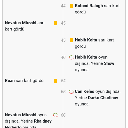
Botond Balogh
sarı kart
44'
gördü
Novatus Miroshi
sarı
45'
kart gördü
Habib Keita
sarı kart
45'
gördü
Habib Keita
oyun
46'
dışında. Yerine
Show
oyunda.
Ruan
sarı kart gördü
64'
Can Keles
oyun dışında.
65'
Yerine
Darko Churlinov
oyunda.
Novatus Miroshi
oyun
68'
dışında. Yerine
Rhaldney
Norberto
oyunda.