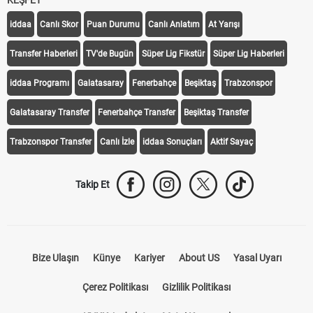
KEŞFET
iddaa
Canlı Skor
Puan Durumu
Canlı Anlatım
At Yarışı
Transfer Haberleri
TV'de Bugün
Süper Lig Fikstür
Süper Lig Haberleri
iddaa Programı
Galatasaray
Fenerbahçe
Beşiktaş
Trabzonspor
Galatasaray Transfer
Fenerbahçe Transfer
Beşiktaş Transfer
Trabzonspor Transfer
Canlı İzle
iddaa Sonuçları
Aktif Sayaç
Takip Et
Bize Ulaşın
Künye
Kariyer
About US
Yasal Uyarı
Çerez Politikası
Gizlilik Politikası