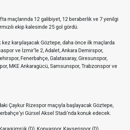
ta maçlarında 12 galibiyet, 12 beraberlik ve 7 yenilgi
rmızılı ekip kalesinde 25 gol gördü.
ilk kez karşılaşacak Göztepe, daha önce ilk maçlarda
rsaspor ve İzmir'le 2, Adalet, Ankara Demirspor,
işehirspor, Fenerbahçe, Galatasaray, Giresunspor,
ispor, MKE Ankaragücü, Samsunspor, Trabzonspor ve
ki Çaykur Rizespor maçıyla başlayacak Göztepe,
rbahçe'yi Gürsel Aksel Stadı'nda konuk edecek.
ih Karagümrük (D), Konyaspor, Kayserispor (D),