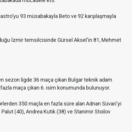
abakada mücadele etti.
Castro'yu 93 müsabakayla Beto ve 92 karşılaşmayla
duğu İzmir temsilcisinde Gürsel Aksel'in 81, Mehmet
çen sezon ligde 36 maça çıkan Bulgar teknik adam
 en fazla maça çıkan 6. isim konumunda bulunuyor.
örlerden 350 maçla en fazla süre alan Adnan Süvari'yi
Palut (40), Andrea Kutik (38) ve Stanimir Stoilov