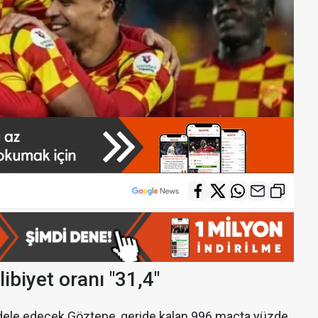
ibiyet oranı "31,4"
dele edecek Göztepe, geride kalan 996 maçta yüzde