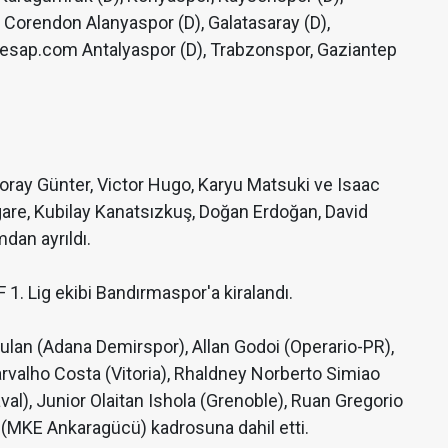
 Corendon Alanyaspor (D), Galatasaray (D),
 Hesap.com Antalyaspor (D), Trabzonspor, Gaziantep
oray Günter, Victor Hugo, Karyu Matsuki ve Isaac
gare, Kubilay Kanatsızkuş, Doğan Erdoğan, David
dan ayrıldı.
 1. Lig ekibi Bandırmaspor'a kiralandı.
tulan (Adana Demirspor), Allan Godoi (Operario-PR),
rvalho Costa (Vitoria), Rhaldney Norberto Simiao
al), Junior Olaitan Ishola (Grenoble), Ruan Gregorio
u (MKE Ankaragücü) kadrosuna dahil etti.