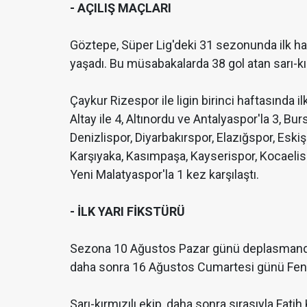
- AÇILIŞ MAÇLARI
Göztepe, Süper Lig'deki 31 sezonunda ilk haf
yaşadı. Bu müsabakalarda 38 gol atan sarı-kı
Çaykur Rizespor ile ligin birinci haftasında 
Altay ile 4, Altınordu ve Antalyaspor'la 3, Bu
Denizlispor, Diyarbakırspor, Elazığspor, Esk
Karşıyaka, Kasımpaşa, Kayserispor, Kocael
Yeni Malatyaspor'la 1 kez karşılaştı.
- İLK YARI FİKSTÜRÜ
Sezona 10 Ağustos Pazar günü deplasmanda
daha sonra 16 Ağustos Cumartesi günü Fene
Sarı-kırmızılı ekip, daha sonra sırasıyla Fat