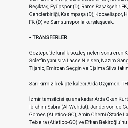
Beşiktaş, Eyüpspor (D), Rams Başakşehir FK,
Gençlerbirliği, Kasımpaşa (D), Kocaelispor,
FK (D) ve Samsunspor'la karşılaşacak.
- TRANSFERLER
Göztepe'de kiralık sözleşmeleri sona eren K
Solet'in yanı sıra Lasse Nielsen, Nazım San
Tijanic, Emircan Seçgin ve Djalma Silva takım
Sarı-kırmızılı ekipte kaleci Arda Özçimen, TFF
İzmir temsilcisi şu ana kadar Arda Okan Kur
Ibrahim Sabra (Al-Wehdat), Janderson de Ca
Gomes (Atletico-GO), Amin Cherni (Stade Lav
Teixeira (Atletico-GO) ve Efkan Bekiroğlu'n