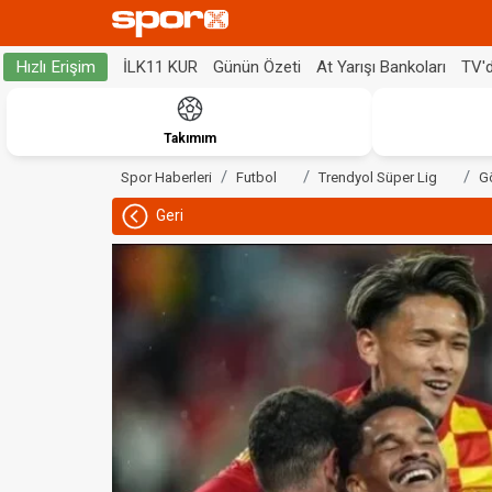
İLK11 KUR
Günün Özeti
At Yarışı Bankoları
TV'
Hızlı Erişim
Takımım
Spor Haberleri
Futbol
Trendyol Süper Lig
G
Geri