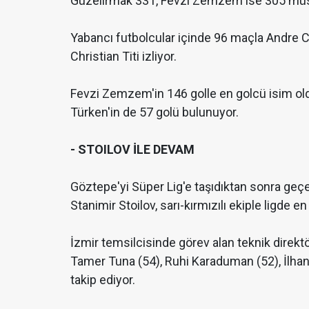
Güzelırmak 331, Fevzi Zemzem ise 305 müs
Yabancı futbolcular içinde 96 maçla Andre 
Christian Titi izliyor.
Fevzi Zemzem'in 146 golle en golcü isim ol
Türken'in de 57 golü bulunuyor.
- STOILOV İLE DEVAM
Göztepe'yi Süper Lig'e taşıdıktan sonra ge
Stanimir Stoilov, sarı-kırmızılı ekiple ligde
İzmir temsilcisinde görev alan teknik direkt
Tamer Tuna (54), Ruhi Karaduman (52), İlhan 
takip ediyor.