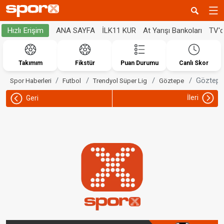
ANA SAYFA
İLK11 KUR
At Yarışı Bankoları
TV'
Hızlı Erişim
Takımım
Fikstür
Puan Durumu
Canlı Skor
Göztepe,
Spor Haberleri
Futbol
Trendyol Süper Lig
Göztepe
İleri
Geri