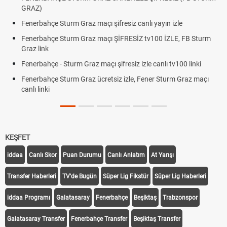
Oldu mu?
e Sturm Graz maçı şifresiz canlı yayın izle
Altın Yüksele
Beklentiler
çe Sturm Graz maçı ŞİFRESİZ tv100 İZLE, FB Sturm
12. Yargı Pa
Dakika Geliş
e - Sturm Graz maçı şifresiz izle canlı tv100 linki
Fenerbahçe 
çe Sturm Graz ücretsiz izle, Fener Sturm Graz maçı
Rövanşı Saa
Trabzonspor
Off Tarihi Be
KEŞFET
iddaa
Canlı Skor
Puan Durumu
Canlı Anlatım
At Yarışı
Transfer Haberleri
TV'de Bugün
Süper Lig Fikstür
Süper Lig Haberleri
iddaa Programı
Galatasaray
Fenerbahçe
Beşiktaş
Trabzonspor