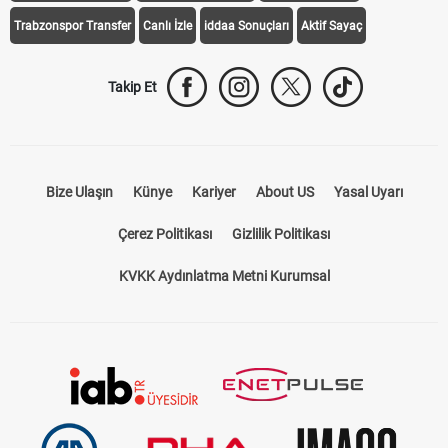
Galatasaray Transfer
Fenerbahçe Transfer
Beşiktaş Transfer
Trabzonspor Transfer
Canlı İzle
iddaa Sonuçları
Aktif Sayaç
Takip Et
Bize Ulaşın
Künye
Kariyer
About US
Yasal Uyarı
Çerez Politikası
Gizlilik Politikası
KVKK Aydınlatma Metni Kurumsal