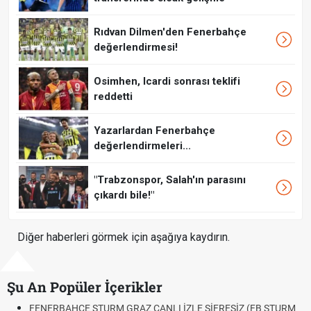
Rıdvan Dilmen'den Fenerbahçe
değerlendirmesi!
Osimhen, Icardi sonrası teklifi
reddetti
Yazarlardan Fenerbahçe
değerlendirmeleri...
"Trabzonspor, Salah'ın parasını
çıkardı bile!"
Diğer haberleri görmek için aşağıya kaydırın.
Şu An Popüler İçerikler
HÇE STURM GRAZ CANLI İZLE ŞİFRESİZ (FB STURM
Fındık Fiyatı