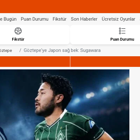
de Bugün
Puan Durumu
Fikstür
Son Haberler
Ücretsiz Oyunlar
Fikstür
Puan Durumu
Göztepe'ye Japon sağ bek: Sugawara
öztepe