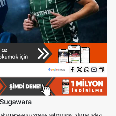
 Sugawara
mak istemeyen Göztepe, Galatasaray'ın listesindeki