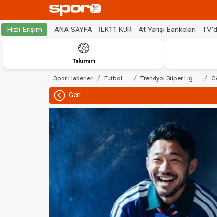
ANA SAYFA
İLK11 KUR
At Yarışı Bankoları
TV'
Hızlı Erişim
Takımım
Spor Haberleri
Futbol
Trendyol Süper Lig
G
Geri