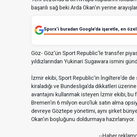
başarılı sağ beki Arda Okan'ın yerine arayışla
Sporx’i buradan Google’da işaretle, en özel 
Göz- Göz'ün Sport Republic'le transfer piya
yıldızlarından Yukinari Sugawara ismini gün
İzmir ekibi, Sport Republic'in İngiltere'de
kiraladığı ve Bundesliga'da dikkatleri üzerin
avantajını kullanmak isteyen İzmir ekibi, bu 
Bremen'in 6 milyon euro'luk satın alma op
devreye Göztepe yönetimi, aynı şirket büny
Okan'ın boşluğunu doldurmaya hazırlanıyor.
--Haber reklam