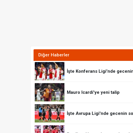
Diğer Haberler
İşte Konferans Ligi'nde geceni
Mauro Icardi'ye yeni talip
İşte Avrupa Ligi'nde gecenin so