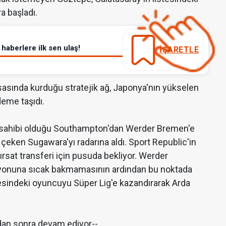
ra başladı.
haberlere ilk sen ulaş!
İŞARETLE
sasında kurduğu stratejik ağ, Japonya'nın yükselen
deme taşıdı.
 de sahibi olduğu Southampton'dan Werder Bremen'e
e çeken Sugawara'yı radarına aldı. Sport Republic'in
fırsat transferi için pusuda bekliyor. Werder
siyonuna sıcak bakmamasının ardından bu noktada
esindeki oyuncuyu Süper Lig'e kazandırarak Arda
dan sonra devam ediyor--