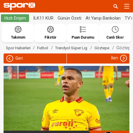
İLK11 KUR
Günün Özeti
At Yarışı Bankoları
TV'
Hızlı Erişim
Takımım
Fikstür
Puan Durumu
Canlı Skor
Göztepe 
Spor Haberleri
Futbol
Trendyol Süper Lig
Göztepe
İleri
Geri