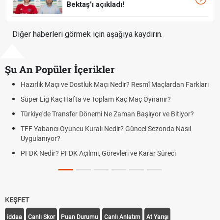
Bektaş'ı açıkladı!
Diğer haberleri görmek için aşağıya kaydırın.
Şu An Popüler İçerikler
mî Maçlardan Farkları
Puan Durumunda AG, OM ve Diğer Kısaltmal
 Oynanır?
Skor Ne Demek? Sporda Skor ve Sonuç Kavr
lıyor ve Bitiyor?
Futbol Nasıl Oynanır? Temel Futbol Kuralları
l Sezonda Nasıl
Deplasman Golü Kuralı Nedir? Hangi Organ
Uygulanıyor?
arar Süreci
DGS Sonuçları Ne Zaman Açıklanacak 202
Tarihini Duyurdu
KEŞFET