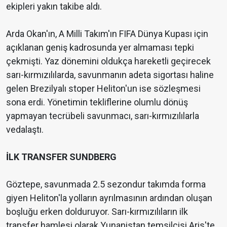
ekipleri yakın takibe aldı.
Arda Okan'ın, A Milli Takım'ın FIFA Dünya Kupası için
açıklanan geniş kadrosunda yer almaması tepki
çekmişti. Yaz dönemini oldukça hareketli geçirecek
sarı-kırmızılılarda, savunmanın adeta sigortası haline
gelen Brezilyalı stoper Heliton'un ise sözleşmesi
sona erdi. Yönetimin tekliflerine olumlu dönüş
yapmayan tecrübeli savunmacı, sarı-kırmızılılarla
vedalaştı.
İLK TRANSFER SUNDBERG
Göztepe, savunmada 2.5 sezondur takımda forma
giyen Heliton'la yolların ayrılmasının ardından oluşan
boşluğu erken dolduruyor. Sarı-kırmızılıların ilk
transfer hamlesi olarak Yunanistan temsilcisi Aris'te