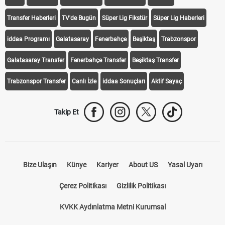
iddaa
Canlı Skor
Puan Durumu
Canlı Anlatım
At Yarışı
Transfer Haberleri
TV'de Bugün
Süper Lig Fikstür
Süper Lig Haberleri
iddaa Programı
Galatasaray
Fenerbahçe
Beşiktaş
Trabzonspor
Galatasaray Transfer
Fenerbahçe Transfer
Beşiktaş Transfer
Trabzonspor Transfer
Canlı İzle
iddaa Sonuçları
Aktif Sayaç
Takip Et
Bize Ulaşın
Künye
Kariyer
About US
Yasal Uyarı
Çerez Politikası
Gizlilik Politikası
KVKK Aydınlatma Metni Kurumsal