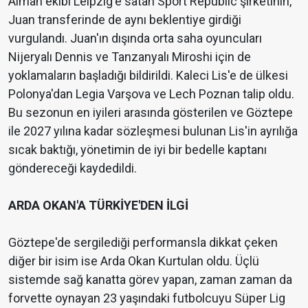
Alman ekibi Leipzig'e satan Sport Republic şirketinin,
Juan transferinde de aynı beklentiye girdiği
vurgulandı. Juan'ın dışında orta saha oyuncuları
Nijeryalı Dennis ve Tanzanyalı Miroshi için de
yoklamaların başladığı bildirildi. Kaleci Lis'e de ülkesi
Polonya'dan Legia Varşova ve Lech Poznan talip oldu.
Bu sezonun en iyileri arasında gösterilen ve Göztepe
ile 2027 yılına kadar sözleşmesi bulunan Lis'in ayrılığa
sıcak baktığı, yönetimin de iyi bir bedelle kaptanı
göndereceği kaydedildi.
ARDA OKAN'A TÜRKİYE'DEN İLGİ
Göztepe'de sergilediği performansla dikkat çeken
diğer bir isim ise Arda Okan Kurtulan oldu. Üçlü
sistemde sağ kanatta görev yapan, zaman zaman da
forvette oynayan 23 yaşındaki futbolcuyu Süper Lig