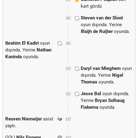
kart gördü
Steven van der Sloot
46'
oyun dışında. Yerine
Illaijh de Ruijter
oyunda.
Ibrahim El Kadiri
oyun
46'
dışında. Yerine
Nathan
Kaninda
oyunda.
Daryl van Mieghem
oyun
56'
dışında. Yerine
Nigel
Thomas
oyunda.
Jesse Bal
oyun dışında.
56'
Yerine
Bryan Solhaug
Fiabema
oyunda.
Reuven Niemeijer
asist
60'
yaptı.
GOL!
Nils Eggens
60'