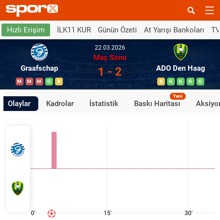
İLK11 KUR
Günün Özeti
At Yarışı Bankoları
TV
Hızlı Erişim
22.03.2026
Maç Sonu
Graafschap
ADO Den Haag
1 - 2
M
M
M
G
B
B
G
G
G
G
Yeni
Olaylar
Kadrolar
İstatistik
Baskı Haritası
Aksiyon
0'
15'
30'