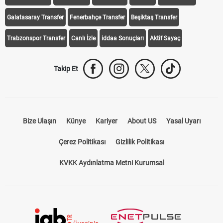
Galatasaray Transfer
Fenerbahçe Transfer
Beşiktaş Transfer
Trabzonspor Transfer
Canlı İzle
iddaa Sonuçları
Aktif Sayaç
Takip Et
Bize Ulaşın
Künye
Kariyer
About US
Yasal Uyarı
Çerez Politikası
Gizlilik Politikası
KVKK Aydınlatma Metni Kurumsal