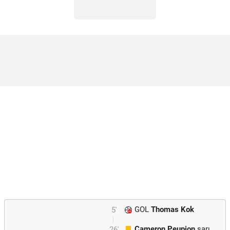
GOL
Thomas Kok
5'
Cameron Peupion
sarı
26'