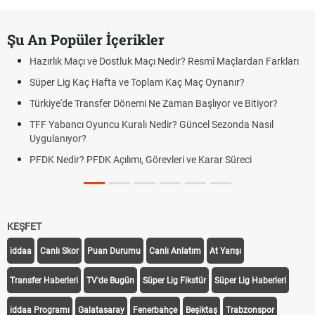
Şu An Popüler İçerikler
Hazırlık Maçı ve Dostluk Maçı Nedir? Resmî Maçlardan Farkları
Süper Lig Kaç Hafta ve Toplam Kaç Maç Oynanır?
Türkiye'de Transfer Dönemi Ne Zaman Başlıyor ve Bitiyor?
TFF Yabancı Oyuncu Kuralı Nedir? Güncel Sezonda Nasıl
Uygulanıyor?
PFDK Nedir? PFDK Açılımı, Görevleri ve Karar Süreci
KEŞFET
iddaa
Canlı Skor
Puan Durumu
Canlı Anlatım
At Yarışı
Transfer Haberleri
TV'de Bugün
Süper Lig Fikstür
Süper Lig Haberleri
iddaa Programı
Galatasaray
Fenerbahçe
Beşiktaş
Trabzonspor