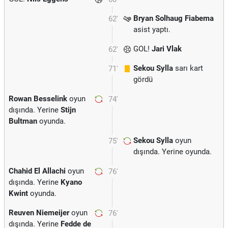
Bryan Solhaug Fiabema
62'
asist yaptı.
GOL!
Jari Vlak
62'
Sekou Sylla
sarı kart
71'
gördü
Rowan Besselink
oyun
74'
dışında. Yerine
Stijn
Bultman
oyunda.
Sekou Sylla
oyun
75'
dışında. Yerine
oyunda.
Chahid El Allachi
oyun
76'
dışında. Yerine
Kyano
Kwint
oyunda.
Reuven Niemeijer
oyun
76'
dışında. Yerine
Fedde de