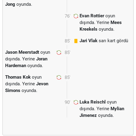
Jong
oyunda.
Evan Rottier
oyun
76'
dışında. Yerine
Mees
Kreekels
oyunda.
Jari Vlak
sarı kart gördü
85'
Jason Meerstadt
oyun
85'
dışında. Yerine
Joran
Hardeman
oyunda.
Thomas Kok
oyun
85'
dışında. Yerine
Jevon
Simons
oyunda.
Luka Reischl
oyun
90'
dışında. Yerine
Mylian
Jimenez
oyunda.