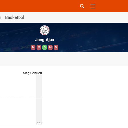
r
Basketbol
Jong Ajax
M
M
G
M
M
Maç Sonucu
90 '