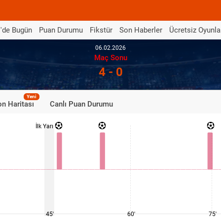
'de Bugün
Puan Durumu
Fikstür
Son Haberler
Ücretsiz Oyunla
06.02.2026
Maç Sonu
4 - 0
Yeni
n Haritası
Canlı Puan Durumu
İlk Yarı
45'
60'
75'