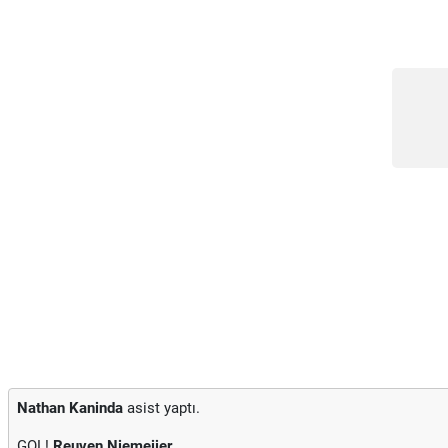
Nathan Kaninda
asist yaptı.
GOL!
Reuven Niemeijer