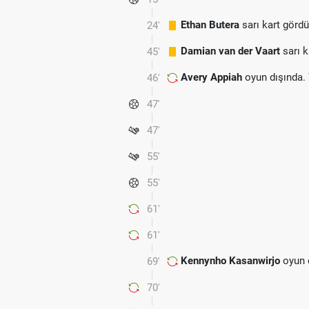
Ethan Butera
sarı kart gördü
24'
Damian van der Vaart
sarı k
45'
Avery Appiah
oyun dışında.
46'
47'
47'
55'
55'
61'
61'
Kennynho Kasanwirjo
oyun 
69'
70'