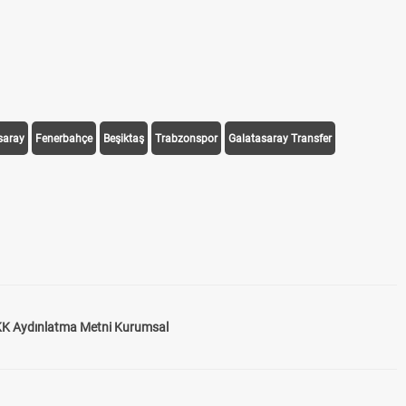
saray
Fenerbahçe
Beşiktaş
Trabzonspor
Galatasaray Transfer
K Aydınlatma Metni Kurumsal