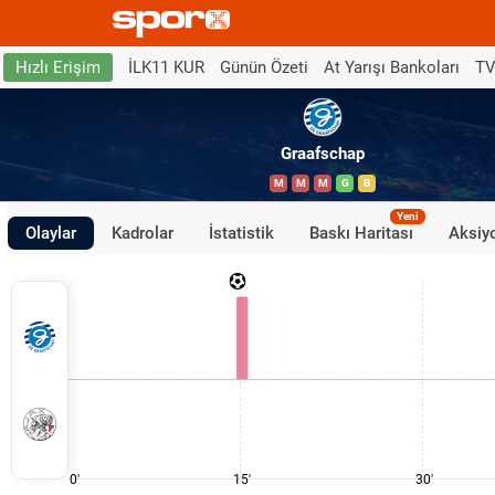
İLK11 KUR
Günün Özeti
At Yarışı Bankoları
TV
Hızlı Erişim
Graafschap
M
M
M
G
B
Yeni
Olaylar
Kadrolar
İstatistik
Baskı Haritası
Aksiyo
0'
15'
30'