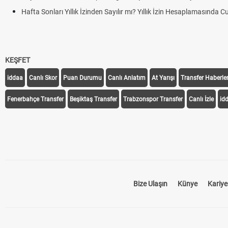
Hafta Sonları Yıllık İzinden Sayılır mı? Yıllık İzin Hesaplamasında 
KEŞFET
iddaa
Canlı Skor
Puan Durumu
Canlı Anlatım
At Yarışı
Transfer Haberler
Fenerbahçe Transfer
Beşiktaş Transfer
Trabzonspor Transfer
Canlı İzle
id
Bize Ulaşın
Künye
Kariye