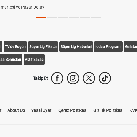
Cumartesi ve Pazar Detayı
i
TV'de Bugün
Süper Lig Fikstür
Süper Lig Haberleri
iddaa Programı
Galata
daa Sonuçları
Aktif Sayaç
Takip Et
r
About US
Yasal Uyarı
Çerez Politikası
Gizlilik Politikası
KVK