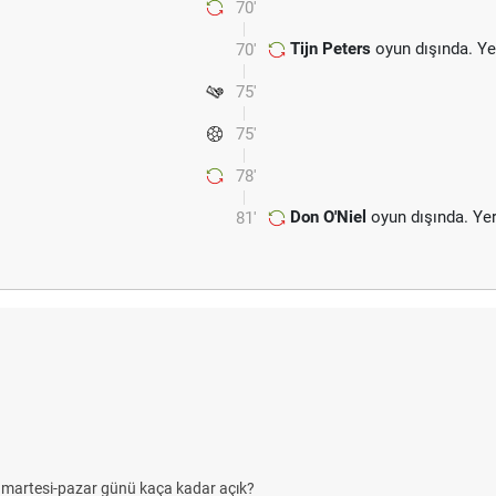
70'
Tijn Peters
oyun dışında. Y
70'
75'
75'
78'
Don O'Niel
oyun dışında. Ye
81'
umartesi-pazar günü kaça kadar açık?