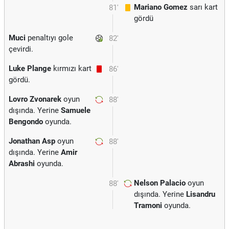
Mariano Gomez
sarı kart
81'
gördü
Muci
penaltıyı gole
82'
çevirdi.
Luke Plange
kırmızı kart
86'
gördü.
Lovro Zvonarek
oyun
88'
dışında. Yerine
Samuele
Bengondo
oyunda.
Jonathan Asp
oyun
88'
dışında. Yerine
Amir
Abrashi
oyunda.
Nelson Palacio
oyun
88'
dışında. Yerine
Lisandru
Tramoni
oyunda.