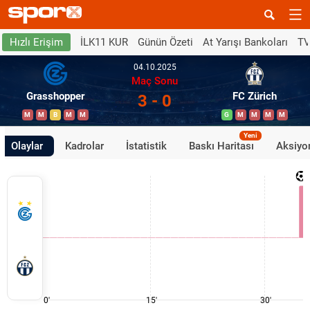
İLK11 KUR
Günün Özeti
At Yarışı Bankoları
TV
Hızlı Erişim
04.10.2025
Maç Sonu
Grasshopper
FC Zürich
3 - 0
M
M
B
M
M
G
M
M
M
M
Yeni
Olaylar
Kadrolar
İstatistik
Baskı Haritası
Aksiyon
0'
15'
30'