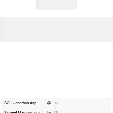
GOL!
Jonathan Asp
35'
Samuel Marques
asist
35'