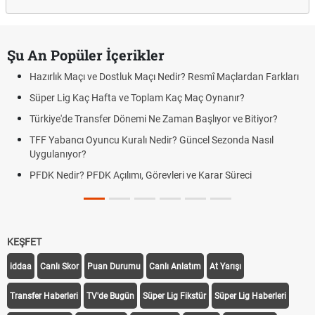
Şu An Popüler İçerikler
Hazırlık Maçı ve Dostluk Maçı Nedir? Resmî Maçlardan Farkları
Süper Lig Kaç Hafta ve Toplam Kaç Maç Oynanır?
Türkiye'de Transfer Dönemi Ne Zaman Başlıyor ve Bitiyor?
TFF Yabancı Oyuncu Kuralı Nedir? Güncel Sezonda Nasıl
Uygulanıyor?
PFDK Nedir? PFDK Açılımı, Görevleri ve Karar Süreci
KEŞFET
iddaa
Canlı Skor
Puan Durumu
Canlı Anlatım
At Yarışı
Transfer Haberleri
TV'de Bugün
Süper Lig Fikstür
Süper Lig Haberleri