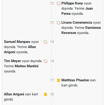
Philippe Keny
oyun
72'
dışında. Yerine
Juan
Perea
oyunda.
Livano Comenencia
oyun
72'
dışında. Yerine
Damienus
Reverson
oyunda.
Samuel Marques
oyun
74'
dışında. Yerine
Allan
Arigoni
oyunda.
Tim Meyer
oyun dışında.
74'
Yerine
Matteo Mantini
oyunda.
Matthias Phaeton
sarı
77'
kart gördü
Allan Arigoni
sarı kart
78'
gördü