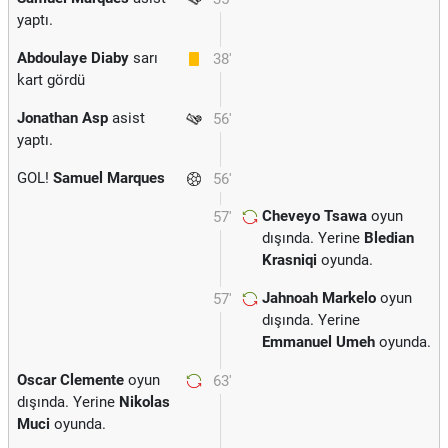
yaptı.
Abdoulaye Diaby
sarı
38'
kart gördü
Jonathan Asp
asist
56'
yaptı.
GOL!
Samuel Marques
56'
Cheveyo Tsawa
oyun
57'
dışında. Yerine
Bledian
Krasniqi
oyunda.
Jahnoah Markelo
oyun
57'
dışında. Yerine
Emmanuel Umeh
oyunda.
Oscar Clemente
oyun
63'
dışında. Yerine
Nikolas
Muci
oyunda.