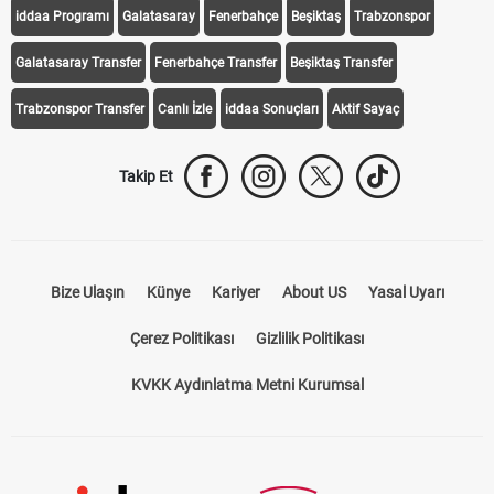
iddaa Programı
Galatasaray
Fenerbahçe
Beşiktaş
Trabzonspor
Galatasaray Transfer
Fenerbahçe Transfer
Beşiktaş Transfer
Trabzonspor Transfer
Canlı İzle
iddaa Sonuçları
Aktif Sayaç
Takip Et
Bize Ulaşın
Künye
Kariyer
About US
Yasal Uyarı
Çerez Politikası
Gizlilik Politikası
KVKK Aydınlatma Metni Kurumsal