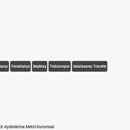
saray
Fenerbahçe
Beşiktaş
Trabzonspor
Galatasaray Transfer
K Aydınlatma Metni Kurumsal