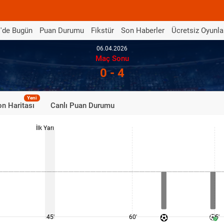
'de Bugün
Puan Durumu
Fikstür
Son Haberler
Ücretsiz Oyunla
06.04.2026
Maç Sonu
0 - 4
Yeni
n Haritası
Canlı Puan Durumu
İlk Yarı
45'
60'
75'