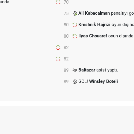
unda.
70'
Ali Kabacalman
penaltıyı go
75'
Kreshnik Hajrizi
oyun dışınd
80'
Ilyas Chouaref
oyun dışında
80'
82'
82'
Baltazar
asist yaptı.
89'
GOL!
Winsley Boteli
89'