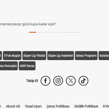
umartesi-pazar günü kaça kadar açık?
i
TV'de Bugün
Süper Lig Fikstür
Süper Lig Haberleri
iddaa Programı
Galata
daa Sonuçları
Aktif Sayaç
Takip Et
r
About US
Yasal Uyarı
Çerez Politikası
Gizlilik Politikası
KVK