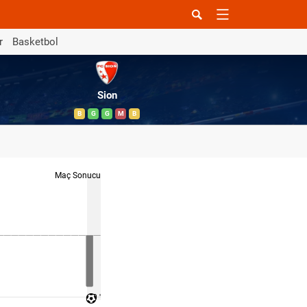
r
Basketbol
Sion
B
G
G
M
B
Maç Sonucu
90 '