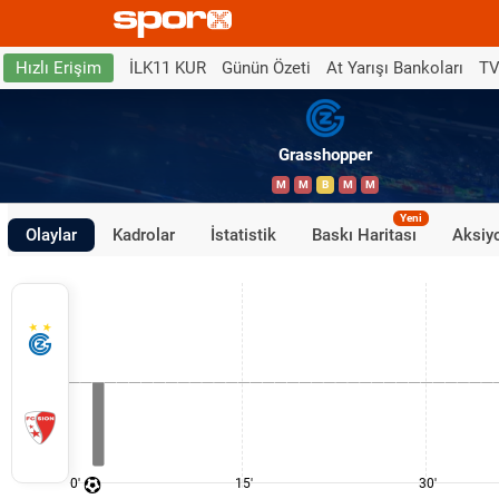
İLK11 KUR
Günün Özeti
At Yarışı Bankoları
TV
Hızlı Erişim
Grasshopper
M
M
B
M
M
Yeni
Olaylar
Kadrolar
İstatistik
Baskı Haritası
Aksiyo
0'
15'
30'