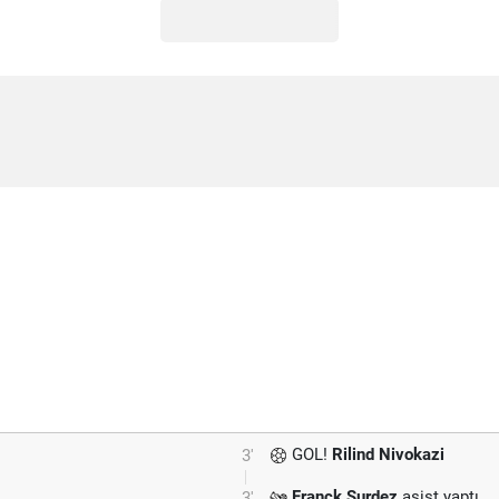
GOL!
Rilind Nivokazi
3'
Franck Surdez
asist yaptı.
3'