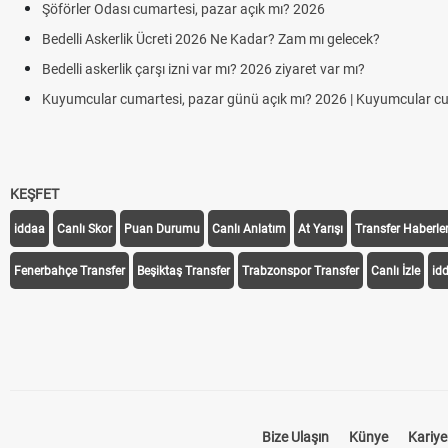
Şöförler Odası cumartesi, pazar açık mı? 2026
Bedelli Askerlik Ücreti 2026 Ne Kadar? Zam mı gelecek?
Bedelli askerlik çarşı izni var mı? 2026 ziyaret var mı?
Kuyumcular cumartesi, pazar günü açık mı? 2026 | Kuyumcular c
KEŞFET
iddaa
Canlı Skor
Puan Durumu
Canlı Anlatım
At Yarışı
Transfer Haberler
Fenerbahçe Transfer
Beşiktaş Transfer
Trabzonspor Transfer
Canlı İzle
id
Bize Ulaşın
Künye
Kariye