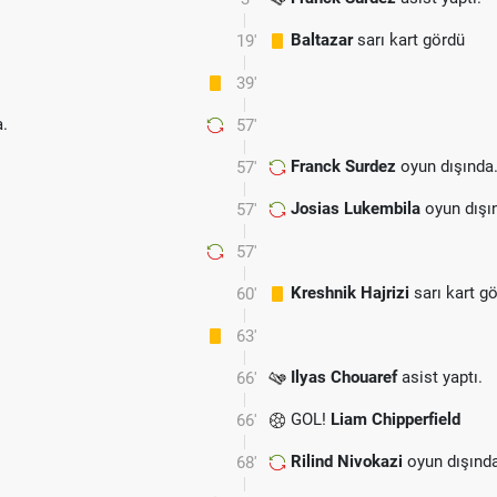
Baltazar
sarı kart gördü
19'
39'
.
57'
Franck Surdez
oyun dışında
57'
Josias Lukembila
oyun dışı
57'
.
57'
Kreshnik Hajrizi
sarı kart g
60'
63'
Ilyas Chouaref
asist yaptı.
66'
GOL!
Liam Chipperfield
66'
Rilind Nivokazi
oyun dışınd
68'