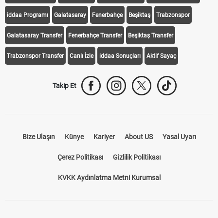
Transfer Haberleri
TV'de Bugün
Süper Lig Fikstür
Süper Lig Haberleri
iddaa Programı
Galatasaray
Fenerbahçe
Beşiktaş
Trabzonspor
Galatasaray Transfer
Fenerbahçe Transfer
Beşiktaş Transfer
Trabzonspor Transfer
Canlı İzle
iddaa Sonuçları
Aktif Sayaç
Takip Et
Bize Ulaşın
Künye
Kariyer
About US
Yasal Uyarı
Çerez Politikası
Gizlilik Politikası
KVKK Aydınlatma Metni Kurumsal