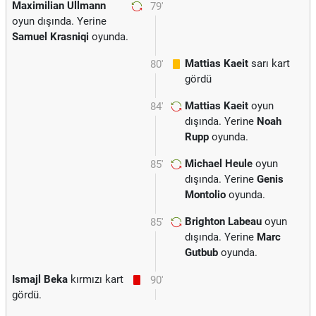
Maximilian Ullmann
79'
oyun dışında. Yerine
Samuel Krasniqi
oyunda.
Mattias Kaeit
sarı kart
80'
gördü
Mattias Kaeit
oyun
84'
dışında. Yerine
Noah
Rupp
oyunda.
Michael Heule
oyun
85'
dışında. Yerine
Genis
Montolio
oyunda.
Brighton Labeau
oyun
85'
dışında. Yerine
Marc
Gutbub
oyunda.
Ismajl Beka
kırmızı kart
90'
gördü.