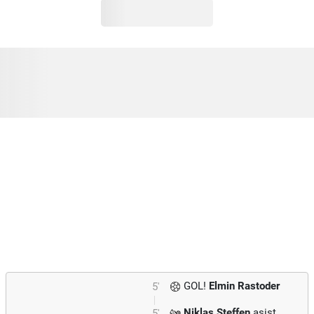
GOL!
Elmin Rastoder
5'
Niklas Steffen
asist
5'