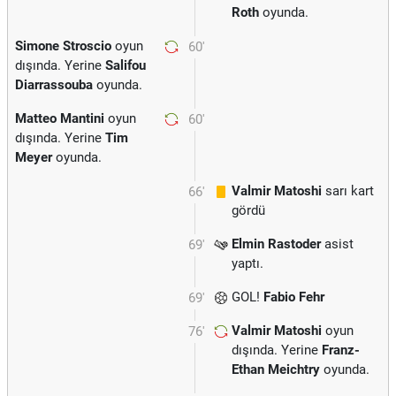
Roth
oyunda.
Simone Stroscio
oyun
60'
dışında. Yerine
Salifou
Diarrassouba
oyunda.
Matteo Mantini
oyun
60'
dışında. Yerine
Tim
Meyer
oyunda.
Valmir Matoshi
sarı kart
66'
gördü
Elmin Rastoder
asist
69'
yaptı.
GOL!
Fabio Fehr
69'
Valmir Matoshi
oyun
76'
dışında. Yerine
Franz-
Ethan Meichtry
oyunda.