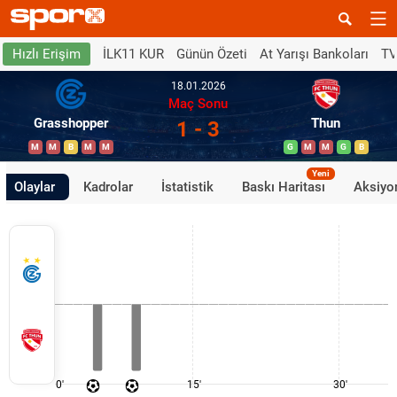
İLK11 KUR
Günün Özeti
At Yarışı Bankoları
TV
Hızlı Erişim
18.01.2026
Maç Sonu
Grasshopper
Thun
1 - 3
M
M
B
M
M
G
M
M
G
B
Yeni
Olaylar
Kadrolar
İstatistik
Baskı Haritası
Aksiyon
0'
15'
30'