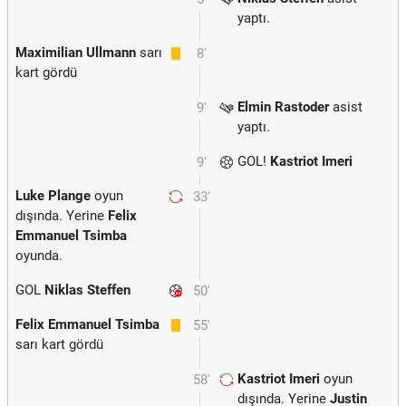
yaptı.
Maximilian Ullmann
sarı
8'
kart gördü
Elmin Rastoder
asist
9'
yaptı.
GOL!
Kastriot Imeri
9'
Luke Plange
oyun
33'
dışında. Yerine
Felix
Emmanuel Tsimba
oyunda.
GOL
Niklas Steffen
50'
Felix Emmanuel Tsimba
55'
sarı kart gördü
Kastriot Imeri
oyun
58'
dışında. Yerine
Justin