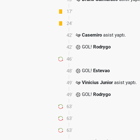
17'
24'
Casemiro
asist yaptı.
42'
GOL!
Rodrygo
42'
46'
GOL!
Estevao
48'
Vinicius Junior
asist yaptı.
49'
GOL!
Rodrygo
49'
63'
63'
63'