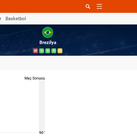
r
Basketbol
Brezilya
M
G
G
G
B
Maç Sonucu
90 '