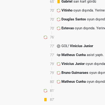
Gabriel
sarı kart gördü
65'
Vitinho
oyun dışında. Yerin
70'
Douglas Santos
oyun dışınd
70'
Estevao
oyun dışında. Yeri
70'
76'
GOL!
Vinicius Junior
77'
Matheus Cunha
asist yaptı.
77'
Vinicius Junior
oyun dışında
79'
Bruno Guimaraes
oyun dışın
79'
Matheus Cunha
oyun dışınd
80'
81'
87'