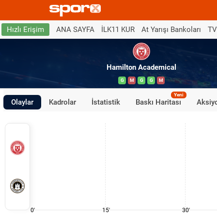
ANA SAYFA
İLK11 KUR
At Yarışı Bankoları
TV
Hızlı Erişim
Hamilton Academical
G
M
G
G
M
Yeni
Olaylar
Kadrolar
İstatistik
Baskı Haritası
Aksiyo
0'
15'
30'