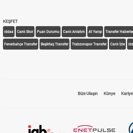
KEŞFET
iddaa
Canlı Skor
Puan Durumu
Canlı Anlatım
At Yarışı
Transfer Haberler
Fenerbahçe Transfer
Beşiktaş Transfer
Trabzonspor Transfer
Canlı İzle
id
Bize Ulaşın
Künye
Kariye