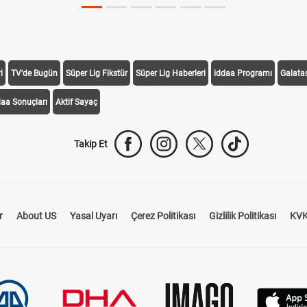
i
TV'de Bugün
Süper Lig Fikstür
Süper Lig Haberleri
iddaa Programı
Galata
daa Sonuçları
Aktif Sayaç
Takip Et
r
About US
Yasal Uyarı
Çerez Politikası
Gizlilik Politikası
KVK