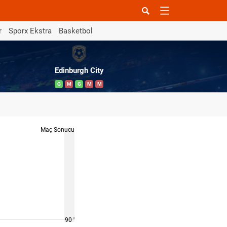
r
Sporx Ekstra
Basketbol
Edinburgh City
G
M
G
M
M
Maç Sonucu
90 '