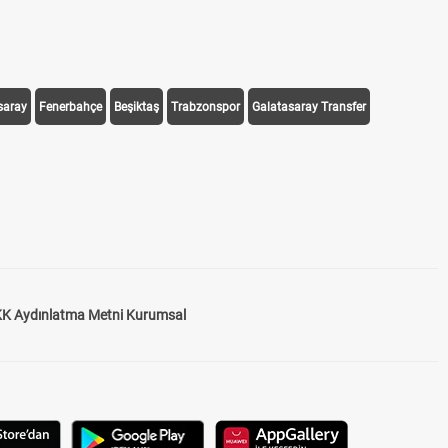
saray
Fenerbahçe
Beşiktaş
Trabzonspor
Galatasaray Transfer
K Aydınlatma Metni Kurumsal