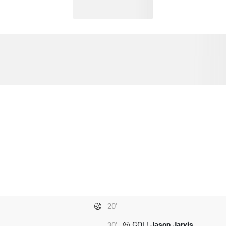
20'
GOL!
Jason Jarvis
30'