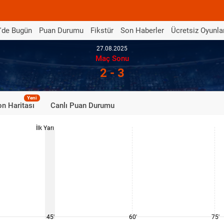
'de Bugün
Puan Durumu
Fikstür
Son Haberler
Ücretsiz Oyunla
27.08.2025
Maç Sonu
2 - 3
Yeni
n Haritası
Canlı Puan Durumu
İlk Yarı
45'
60'
75'