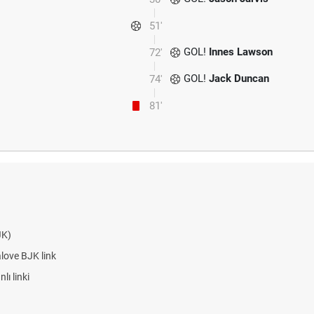
51'
GOL!
Innes Lawson
72'
GOL!
Jack Duncan
74'
81'
JK)
alove BJK link
ı linki