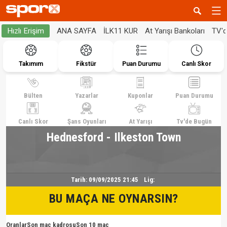
ANA SAYFA
İLK11 KUR
At Yarışı Bankoları
TV'
Hızlı Erişim
Takımım
Fikstür
Puan Durumu
Canlı Skor
Bülten
Yazarlar
Kuponlar
Puan Durumu
Canlı Skor
Şans Oyunları
At Yarışı
Tv'de Bugün
Hednesford - Ilkeston Town
Tarih:
09/09/2025 21:45
Lig:
BU MAÇA NE OYNARSIN?
Oranlar
Son maç kadrosu
Son 10 maç