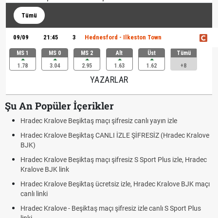
Tümü
09/09
21:45
3
Hednesford - Ilkeston Town
MS 1
MS 0
MS 2
Alt
Üst
Tümü
1.78
3.04
2.95
1.63
1.62
+8
YAZARLAR
Şu An Popüler İçerikler
Hradec Kralove Beşiktaş maçı şifresiz canlı yayın izle
Hradec Kralove Beşiktaş CANLI İZLE ŞİFRESİZ (Hradec Kralove
BJK)
Hradec Kralove Beşiktaş maçı şifresiz S Sport Plus izle, Hradec
Kralove BJK link
Hradec Kralove Beşiktaş ücretsiz izle, Hradec Kralove BJK maçı
canlı linki
Hradec Kralove - Beşiktaş maçı şifresiz izle canlı S Sport Plus