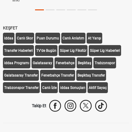
linki
KEŞFET
iddaa
Canlı Skor
Puan Durumu
Canlı Anlatım
At Yarışı
Transfer Haberleri
TV'de Bugün
Süper Lig Fikstür
Süper Lig Haberleri
iddaa Programı
Galatasaray
Fenerbahçe
Beşiktaş
Trabzonspor
Galatasaray Transfer
Fenerbahçe Transfer
Beşiktaş Transfer
Trabzonspor Transfer
Canlı İzle
iddaa Sonuçları
Aktif Sayaç
Takip Et