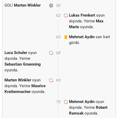
GOL!
Marten Winkler
56'
Lukas Frenkert
oyun
62'
dışında. Yerine
Max
Marie
oyunda.
Mehmet Aydin
sarı kart
65'
gördü
Luca Schuler
oyun
68'
dışında. Yerine
Sebastian Groenning
oyunda.
Marten Winkler
oyun
69'
dışında. Yerine
Maurice
Krattenmacher
oyunda.
Mehmet Aydin
oyun
70'
dışında. Yerine
Robert
Ramsak
oyunda.