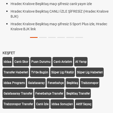
Hradec Kralove Beşiktaş maçı şifresiz canlı yayın izle
Hradec Kralove Beşiktaş CANLI İZLE ŞİFRESİZ (Hradec Kralove
BJK)
Hradec Kralove Beşiktaş maçı şifresiz S Sport Plus izle, Hradec
Kralove BJK link
KEŞFET
iddaa
Canlı Skor
Puan Durumu
Canlı Anlatım
At Yarışı
Transfer Haberleri
TV'de Bugün
Süper Lig Fikstür
Süper Lig Haberleri
iddaa Programı
Galatasaray
Fenerbahçe
Beşiktaş
Trabzonspor
Galatasaray Transfer
Fenerbahçe Transfer
Beşiktaş Transfer
Trabzonspor Transfer
Canlı İzle
iddaa Sonuçları
Aktif Sayaç