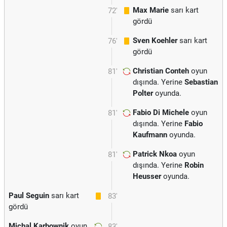
Max Marie
sarı kart
72'
gördü
Sven Koehler
sarı kart
76'
gördü
Christian Conteh
oyun
81'
dışında. Yerine
Sebastian
Polter
oyunda.
Fabio Di Michele
oyun
81'
dışında. Yerine
Fabio
Kaufmann
oyunda.
Patrick Nkoa
oyun
81'
dışında. Yerine
Robin
Heusser
oyunda.
Paul Seguin
sarı kart
83'
gördü
Michal Karbownik
oyun
83'