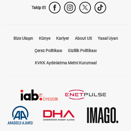
Takip Et
Bize Ulaşın
Künye
Kariyer
About US
Yasal Uyarı
Çerez Politikası
Gizlilik Politikası
KVKK Aydınlatma Metni Kurumsal