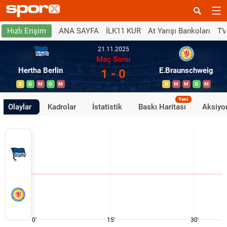
ANA SAYFA
İLK11 KUR
At Yarışı Bankoları
TV
Hızlı Erişim
21.11.2025
Maç Sonu
Hertha Berlin
E.Braunschweig
1 - 0
B
G
M
G
M
B
M
M
G
M
Yeni
Olaylar
Kadrolar
İstatistik
Baskı Haritası
Aksiyon
0'
15'
30'