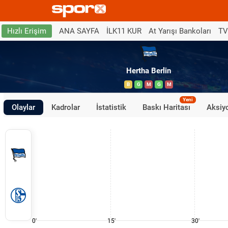
ANA SAYFA
İLK11 KUR
At Yarışı Bankoları
TV
Hızlı Erişim
Hertha Berlin
B
G
M
G
M
Yeni
Olaylar
Kadrolar
İstatistik
Baskı Haritası
Aksiyo
0'
15'
30'