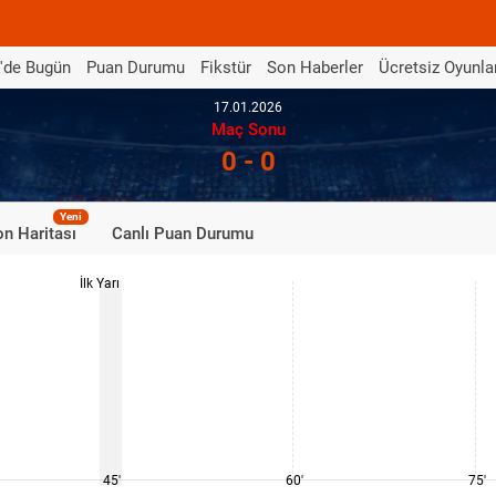
'de Bugün
Puan Durumu
Fikstür
Son Haberler
Ücretsiz Oyunla
17.01.2026
Maç Sonu
0 - 0
Yeni
n Haritası
Canlı Puan Durumu
İlk Yarı
45'
60'
75'