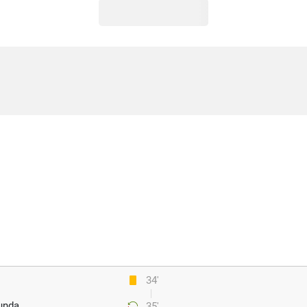
34'
nda.
35'