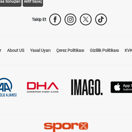
daa Sonuçları
Aktif Sayaç
Takip Et
r
About US
Yasal Uyarı
Çerez Politikası
Gizlilik Politikası
KVK