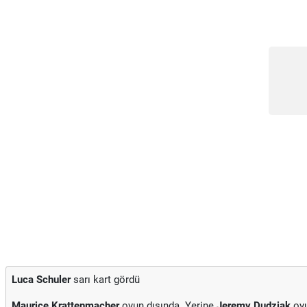
Luca Schuler
sarı kart gördü
Maurice Krattenmacher
oyun dışında. Yerine
Jeremy Dudziak
oyu