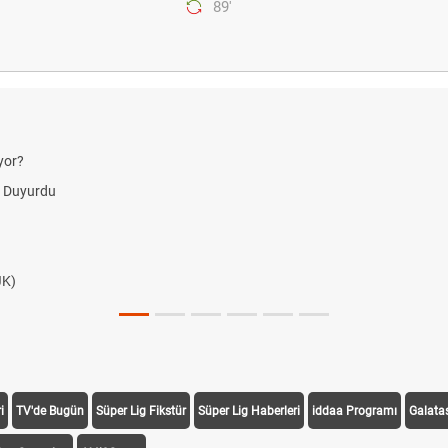
89'
i
TV'de Bugün
Süper Lig Fikstür
Süper Lig Haberleri
iddaa Programı
Galata