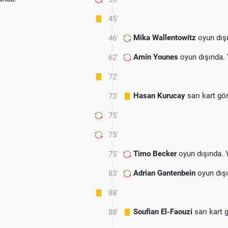
45'
Mika Wallentowitz
oyun dış
46'
Amin Younes
oyun dışında.
62'
72'
Hasan Kurucay
sarı kart gö
73'
75'
75'
Timo Becker
oyun dışında. 
75'
Adrian Gantenbein
oyun dışı
83'
88'
Soufian El-Faouzi
sarı kart 
88'