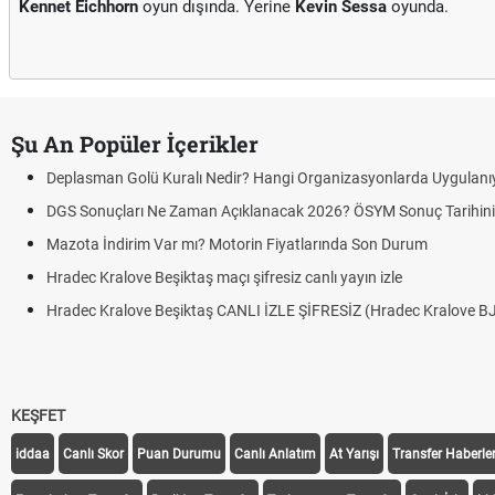
Kennet Eichhorn
oyun dışında. Yerine
Kevin Sessa
oyunda.
Şu An Popüler İçerikler
ü Kuralı Nedir? Hangi Organizasyonlarda Uygulanıyor?
 Ne Zaman Açıklanacak 2026? ÖSYM Sonuç Tarihini Duyurdu
 Var mı? Motorin Fiyatlarında Son Durum
Beşiktaş maçı şifresiz canlı yayın izle
e Beşiktaş CANLI İZLE ŞİFRESİZ (Hradec Kralove BJK)
KEŞFET
iddaa
Canlı Skor
Puan Durumu
Canlı Anlatım
At Yarışı
Transfer Haberler