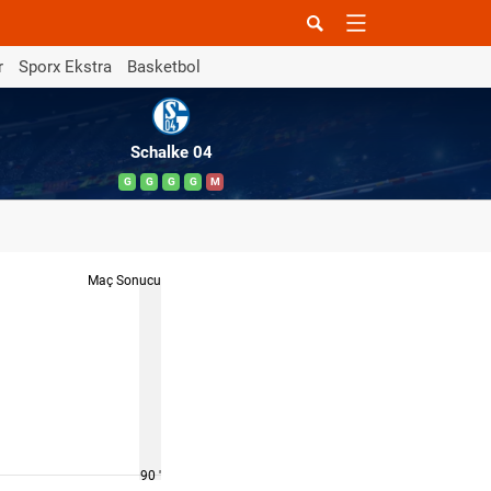
r
Sporx Ekstra
Basketbol
Schalke 04
G
G
G
G
M
Maç Sonucu
90 '