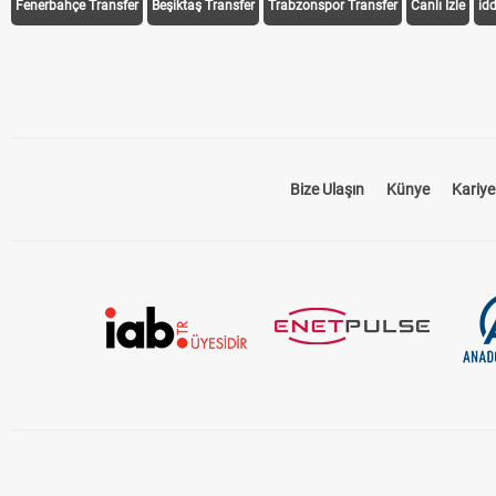
Fenerbahçe Transfer
Beşiktaş Transfer
Trabzonspor Transfer
Canlı İzle
id
Bize Ulaşın
Künye
Kariye