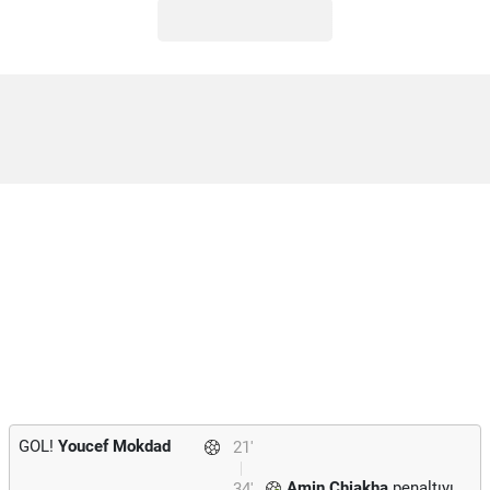
GOL!
Youcef Mokdad
21'
Amin Chiakha
penaltıyı
34'