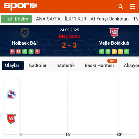
ANA SAYFA
İLK11 KUR
At Yarışı Bankoları
TV
Hızlı Erişim
24.09.2025
Maç Sonu
Holbaek B&I
Vejle Boldklub
2 - 3
M
M
G
G
M
G
G
B
B
G
Yeni
Olaylar
Kadrolar
İstatistik
Baskı Haritası
Aksiyon
0'
15'
30'