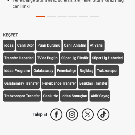
Fenerbahçe Sturm Graz ücretsiz izle, Fener Sturm Graz maçı
canlı linki
KEŞFET
iddaa
Canlı Skor
Puan Durumu
Canlı Anlatım
At Yarışı
Transfer Haberleri
TV'de Bugün
Süper Lig Fikstür
Süper Lig Haberleri
iddaa Programı
Galatasaray
Fenerbahçe
Beşiktaş
Trabzonspor
Galatasaray Transfer
Fenerbahçe Transfer
Beşiktaş Transfer
Trabzonspor Transfer
Canlı İzle
iddaa Sonuçları
Aktif Sayaç
Takip Et