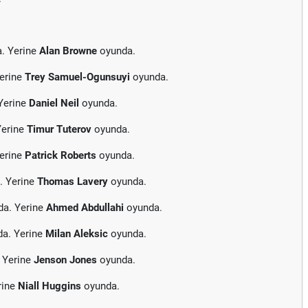
a. Yerine
Alan Browne
oyunda.
Yerine
Trey Samuel-Ogunsuyi
oyunda.
Yerine
Daniel Neil
oyunda.
Yerine
Timur Tuterov
oyunda.
Yerine
Patrick Roberts
oyunda.
. Yerine
Thomas Lavery
oyunda.
da. Yerine
Ahmed Abdullahi
oyunda.
da. Yerine
Milan Aleksic
oyunda.
 Yerine
Jenson Jones
oyunda.
rine
Niall Huggins
oyunda.