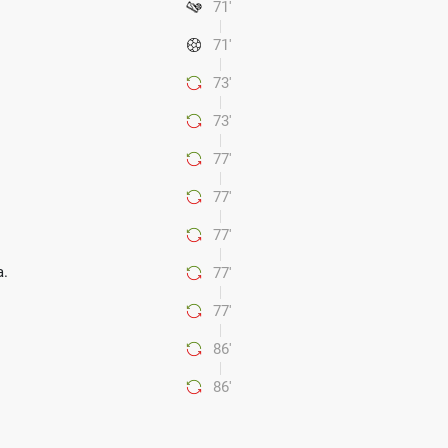
71'
71'
73'
73'
77'
77'
77'
.
77'
77'
86'
86'