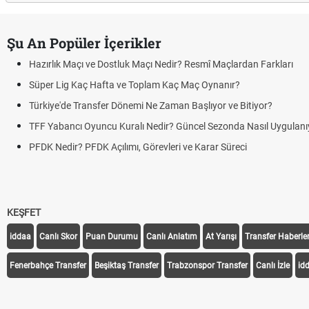
Şu An Popüler İçerikler
an Farkları
tiyor?
Nasıl Uygulanıyor?
KEŞFET
iddaa
Canlı Skor
Puan Durumu
Canlı Anlatım
At Yarışı
Transfer Haberler
Fenerbahçe Transfer
Beşiktaş Transfer
Trabzonspor Transfer
Canlı İzle
id