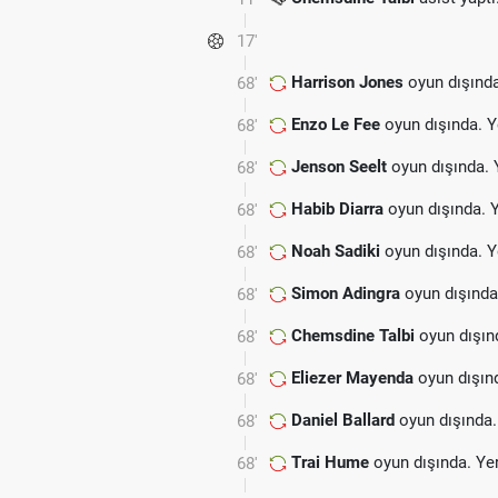
17'
Harrison Jones
oyun dışınd
68'
Enzo Le Fee
oyun dışında. 
68'
Jenson Seelt
oyun dışında. 
68'
Habib Diarra
oyun dışında. 
68'
Noah Sadiki
oyun dışında. 
68'
Simon Adingra
oyun dışında
68'
Chemsdine Talbi
oyun dışın
68'
Eliezer Mayenda
oyun dışın
68'
Daniel Ballard
oyun dışında.
68'
Trai Hume
oyun dışında. Ye
68'