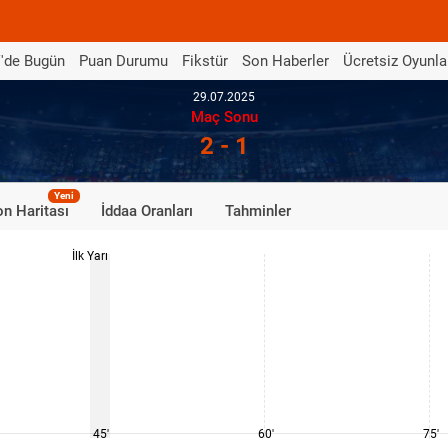
'de Bugün
Puan Durumu
Fikstür
Son Haberler
Ücretsiz Oyunla
29.07.2025
Maç Sonu
2 - 1
Yeni
n Haritası
İddaa Oranları
Tahminler
İlk Yarı
45'
60'
75'