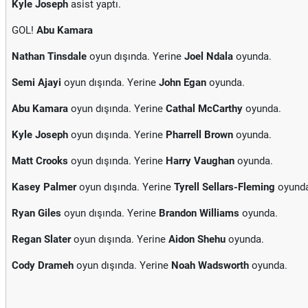
Kyle Joseph
asist yaptı.
GOL!
Abu Kamara
Nathan Tinsdale
oyun dışında. Yerine
Joel Ndala
oyunda.
Semi Ajayi
oyun dışında. Yerine
John Egan
oyunda.
Abu Kamara
oyun dışında. Yerine
Cathal McCarthy
oyunda.
Kyle Joseph
oyun dışında. Yerine
Pharrell Brown
oyunda.
Matt Crooks
oyun dışında. Yerine
Harry Vaughan
oyunda.
Kasey Palmer
oyun dışında. Yerine
Tyrell Sellars-Fleming
oyunda
Ryan Giles
oyun dışında. Yerine
Brandon Williams
oyunda.
Regan Slater
oyun dışında. Yerine
Aidon Shehu
oyunda.
Cody Drameh
oyun dışında. Yerine
Noah Wadsworth
oyunda.