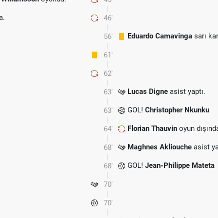
a.
46'
Eduardo Camavinga
sarı ka
56'
61'
62'
Lucas Digne
asist yaptı.
63'
GOL!
Christopher Nkunku
63'
Florian Thauvin
oyun dışınd
64'
Maghnes Akliouche
asist ya
68'
GOL!
Jean-Philippe Mateta
68'
70'
70'