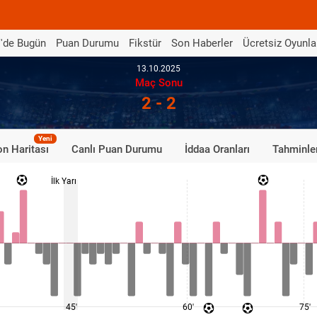
'de Bugün
Puan Durumu
Fikstür
Son Haberler
Ücretsiz Oyunla
13.10.2025
Maç Sonu
2 - 2
Yeni
n Haritası
Canlı Puan Durumu
İddaa Oranları
Tahminle
İlk Yarı
45'
60'
75'