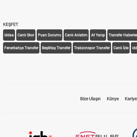
KEŞFET
iddaa
Canlı Skor
Puan Durumu
Canlı Anlatım
At Yarışı
Transfer Haberler
Fenerbahçe Transfer
Beşiktaş Transfer
Trabzonspor Transfer
Canlı İzle
id
Bize Ulaşın
Künye
Kariye