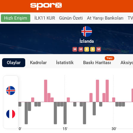
İLK11 KUR
Günün Özeti
At Yarışı Bankoları
TV
Hızlı Erişim
İzlanda
M
M
B
B
M
Yeni
Olaylar
Kadrolar
İstatistik
Baskı Haritası
Aksiyo
0'
15'
30'