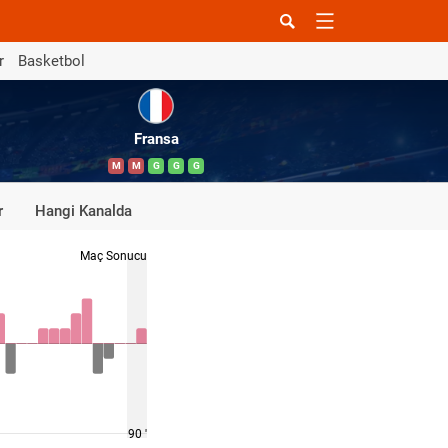
r
Basketbol
Fransa
M
M
G
G
G
r
Hangi Kanalda
Maç Sonucu
90 '