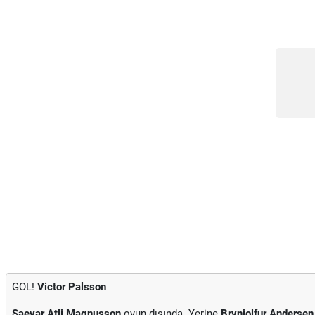
GOL!
Victor Palsson
Saevar Atli Magnusson
oyun dışında. Yerine
Brynjolfur Anderse