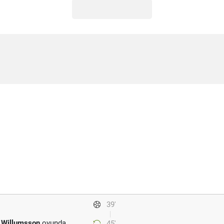
39'
n Willumsson
oyunda.
45'