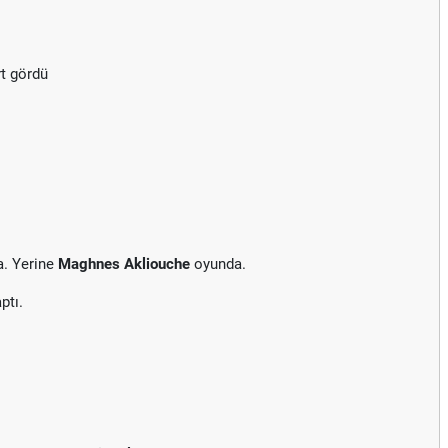
rt gördü
a. Yerine
Maghnes Akliouche
oyunda.
ptı.