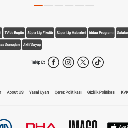
i
TV'de Bugün
Süper Lig Fikstür
Süper Lig Haberleri
iddaa Programı
Galata
daa Sonuçları
Aktif Sayaç
Takip Et
r
About US
Yasal Uyarı
Çerez Politikası
Gizlilik Politikası
KVK