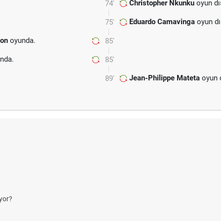
Christopher Nkunku
oyun dı
74'
Eduardo Camavinga
oyun dı
75'
son
oyunda.
85'
nda.
85'
Jean-Philippe Mateta
oyun d
89'
yor?