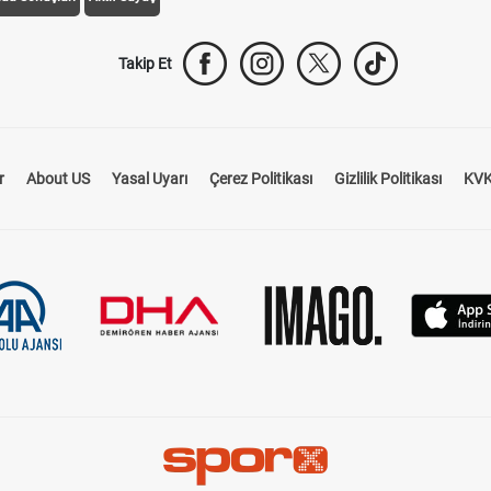
Takip Et
r
About US
Yasal Uyarı
Çerez Politikası
Gizlilik Politikası
KVK