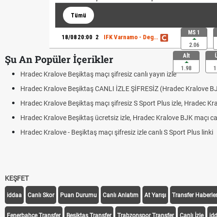
Tümü
MS 1
18/08
20:00
2
IFK Varnamo - Degerfors IF
2.06
Alt
Şu An Popüler İçerikler
1.98
1
Hradec Kralove Beşiktaş maçı şifresiz canlı yayın izle
Hradec Kralove Beşiktaş CANLI İZLE ŞİFRESİZ (Hradec Kralove B
Hradec Kralove Beşiktaş maçı şifresiz S Sport Plus izle, Hradec Kr
Hradec Kralove Beşiktaş ücretsiz izle, Hradec Kralove BJK maçı canl
Hradec Kralove - Beşiktaş maçı şifresiz izle canlı S Sport Plus linki
KEŞFET
iddaa
Canlı Skor
Puan Durumu
Canlı Anlatım
At Yarışı
Transfer Haberler
Fenerbahçe Transfer
Beşiktaş Transfer
Trabzonspor Transfer
Canlı İzle
id