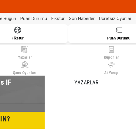
de Bugün
Puan Durumu
Fikstür
Son Haberler
Ücretsiz Oyunlar
Fikstür
Puan Durumu
Yazarlar
Kuponlar
Şans Oyunları
At Yarışı
s IF
YAZARLAR
IN?