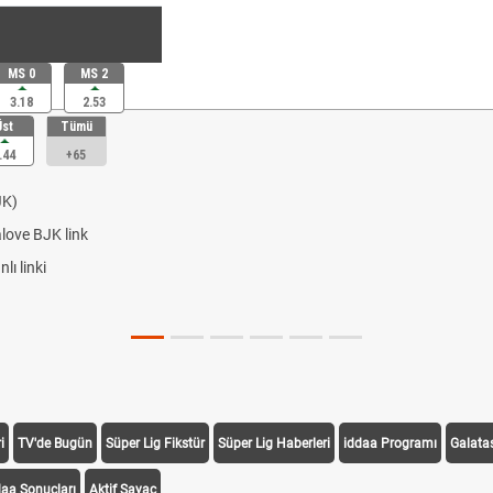
MS 0
MS 2
3.18
2.53
Üst
Tümü
.44
+65
JK)
alove BJK link
ı linki
i
TV'de Bugün
Süper Lig Fikstür
Süper Lig Haberleri
iddaa Programı
Galata
daa Sonuçları
Aktif Sayaç