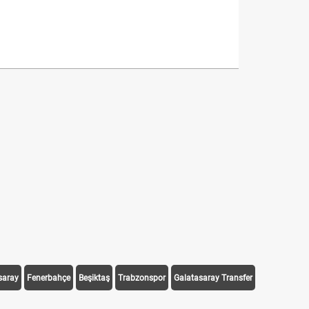
saray
Fenerbahçe
Beşiktaş
Trabzonspor
Galatasaray Transfer