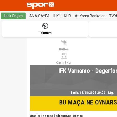
ANA SAYFA
İLK11 KUR
At Yarışı Bankoları
TV'
Hızlı Erişim
Takımım
Bülten
Canlı Skor
IFK Varnamo - Degerfor
Tarih:
18/08/2025 20:00
Lig:
BU MAÇA NE OYNARS
Oranlar
Son maç kadrosu
Son 10 maç