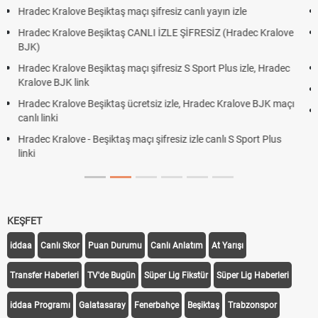
Hradec Kralove - Beşiktaş maçı şifresiz izle canlı tv100 linki
ve
Hradec Kralove Beşiktaş maçı şifresiz tv100 izle, Hradec Kralove
BJK link
ec
Trivela Nedir? Trivela Vuruşu Nasıl Yapılır?
Röveşata Nedir? Röveşata Vuruşu Nasıl Yapılır?
açı
Plonjon Nedir? Kalecilikte Plonjon Hareketi Nasıl Yapılır?
KEŞFET
iddaa
Canlı Skor
Puan Durumu
Canlı Anlatım
At Yarışı
Transfer Haberleri
TV'de Bugün
Süper Lig Fikstür
Süper Lig Haberleri
iddaa Programı
Galatasaray
Fenerbahçe
Beşiktaş
Trabzonspor