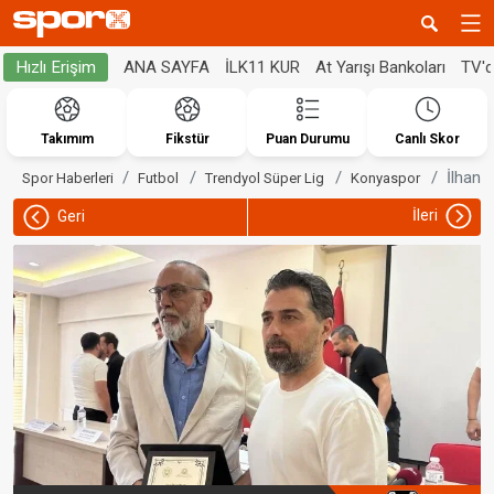
ANA SAYFA
İLK11 KUR
At Yarışı Bankoları
TV'
Hızlı Erişim
Takımım
Fikstür
Puan Durumu
Canlı Skor
İlhan 
Spor Haberleri
Futbol
Trendyol Süper Lig
Konyaspor
İleri
Geri