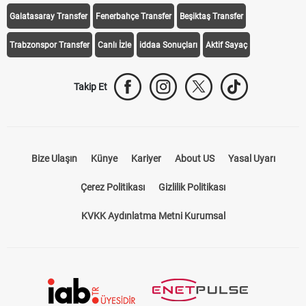
Galatasaray Transfer
Fenerbahçe Transfer
Beşiktaş Transfer
Trabzonspor Transfer
Canlı İzle
iddaa Sonuçları
Aktif Sayaç
Takip Et
Bize Ulaşın
Künye
Kariyer
About US
Yasal Uyarı
Çerez Politikası
Gizlilik Politikası
KVKK Aydınlatma Metni Kurumsal