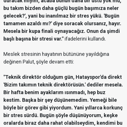
duracak mıyım, acaba bunun daha bir üstü yok mu,
bu takım bizden daha güçlü bugün başımıza neler
gelecek?', yani bu inanılmaz bir stres yükü. 'Bugün
tamamen azaldı mı?' diye soracak olursanız, hayır.
Mesela bir kupa finali oynayacağız. Onun da şimdi
başlı başına bir stresi var."
ifadelerini kullandı.
Meslek stresinin hayatının bütününe yayıldığına
değinen Palut, şöyle devam etti:
"Teknik direktör olduğum gün, Hatayspor'da direkt
'Bizim takımın teknik direktörüsün.' dediler mesela.
Bir hafta benim ayaklarım ısınmadı, hep buz
kestim. Başka bir şey düşünemedim. Yemeği bile
böyle bir görev gibi yiyordum. Yani yıllarca korkunç
bir stres sürdü. Bugün şöyle düşünüyorum, keşke
oralarda biraz daha rahat olabilseydim, kendimi bu