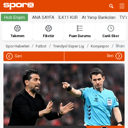
ANA SAYFA
İLK11 KUR
At Yarışı Bankoları
TV'
Hızlı Erişim
Takımım
Fikstür
Puan Durumu
Canlı Skor
İlhan 
Spor Haberleri
Futbol
Trendyol Süper Lig
Konyaspor
İleri
Geri