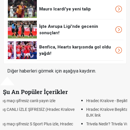
Mauro Icardi'ye yeni talip
İşte Avrupa Ligi'nde gecenin
sonuçları!
Benfica, Hearts karşısında gol oldu
yağdı!
Diğer haberleri görmek için aşağıya kaydırın.
Şu An Popüler İçerikler
Hradec Kralove - Beşiktaş maçı şifresiz izle canlı tv100 linki
Hradec Kralove Beşiktaş maçı şifresiz tv100 izle, Hradec Kralove
BJK link
Trivela Nedir? Trivela Vuruşu Nasıl Yapılır?