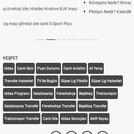
Röveşata Nedir? Röveşata Vuruşu Nasıl Yapılır?
Plonjon Nedir? Kalecilikte Plonjon Hareketi Nasıl Yapılır?
KEŞFET
iddaa
Canlı Skor
Puan Durumu
Canlı Anlatım
At Yarışı
Transfer Haberleri
TV'de Bugün
Süper Lig Fikstür
Süper Lig Haberleri
iddaa Programı
Galatasaray
Fenerbahçe
Beşiktaş
Trabzonspor
Galatasaray Transfer
Fenerbahçe Transfer
Beşiktaş Transfer
Trabzonspor Transfer
Canlı İzle
iddaa Sonuçları
Aktif Sayaç
Takip Et