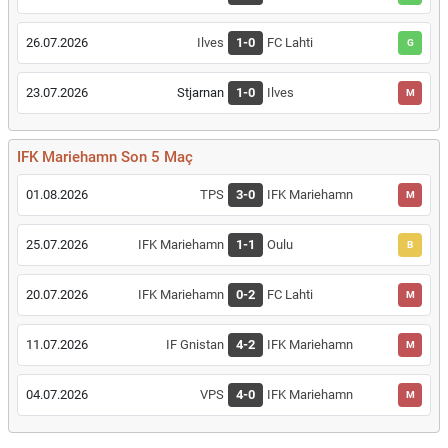
26.07.2026
Ilves
1-0
FC Lahti
G
23.07.2026
Stjarnan
1-0
Ilves
M
IFK Mariehamn Son 5 Maç
01.08.2026
TPS
3-0
IFK Mariehamn
M
25.07.2026
IFK Mariehamn
1-1
Oulu
B
20.07.2026
IFK Mariehamn
0-2
FC Lahti
M
11.07.2026
IF Gnistan
4-2
IFK Mariehamn
M
04.07.2026
VPS
4-0
IFK Mariehamn
M