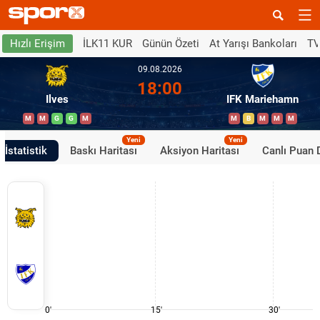
İLK11 KUR
Günün Özeti
At Yarışı Bankoları
TV
Hızlı Erişim
09.08.2026
18:00
Ilves
IFK Mariehamn
M
M
G
G
M
M
B
M
M
M
Yeni
Yeni
İstatistik
Baskı Haritası
Aksiyon Haritası
Canlı Puan
0'
15'
30'