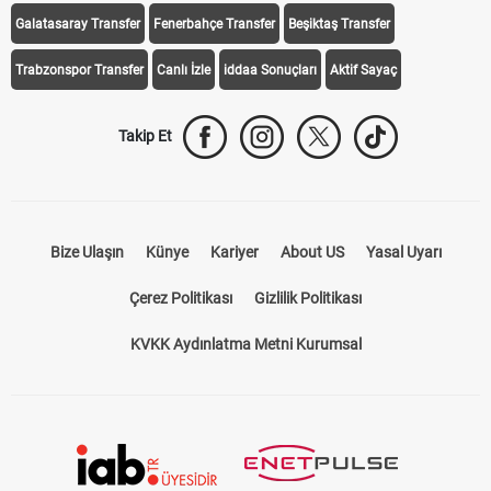
Galatasaray Transfer
Fenerbahçe Transfer
Beşiktaş Transfer
Trabzonspor Transfer
Canlı İzle
iddaa Sonuçları
Aktif Sayaç
Takip Et
Bize Ulaşın
Künye
Kariyer
About US
Yasal Uyarı
Çerez Politikası
Gizlilik Politikası
KVKK Aydınlatma Metni Kurumsal