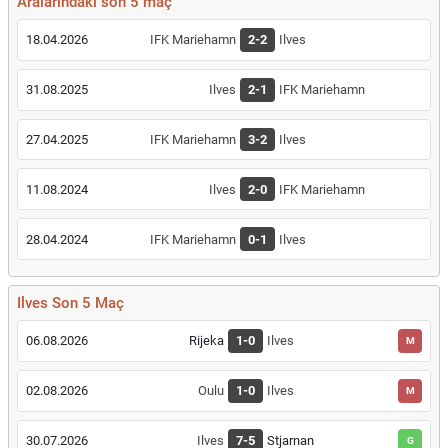
Aralarındaki son 5 maç
18.04.2026
IFK Mariehamn
2-2
Ilves
31.08.2025
Ilves
2-1
IFK Mariehamn
27.04.2025
IFK Mariehamn
3-2
Ilves
11.08.2024
Ilves
2-0
IFK Mariehamn
28.04.2024
IFK Mariehamn
0-1
Ilves
Ilves Son 5 Maç
06.08.2026
Rijeka
1-0
Ilves
M
02.08.2026
Oulu
1-0
Ilves
M
30.07.2026
Ilves
7-5
Stjarnan
G