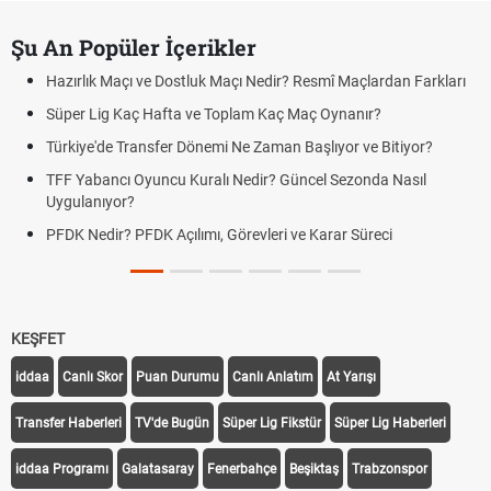
Şu An Popüler İçerikler
Hazırlık Maçı ve Dostluk Maçı Nedir? Resmî Maçlardan Farkları
Süper Lig Kaç Hafta ve Toplam Kaç Maç Oynanır?
Türkiye'de Transfer Dönemi Ne Zaman Başlıyor ve Bitiyor?
TFF Yabancı Oyuncu Kuralı Nedir? Güncel Sezonda Nasıl
Uygulanıyor?
PFDK Nedir? PFDK Açılımı, Görevleri ve Karar Süreci
KEŞFET
iddaa
Canlı Skor
Puan Durumu
Canlı Anlatım
At Yarışı
Transfer Haberleri
TV'de Bugün
Süper Lig Fikstür
Süper Lig Haberleri
iddaa Programı
Galatasaray
Fenerbahçe
Beşiktaş
Trabzonspor