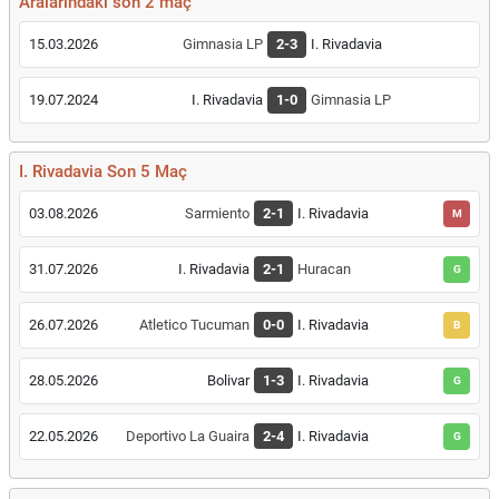
Aralarındaki son 2 maç
15.03.2026
Gimnasia LP
2-3
I. Rivadavia
19.07.2024
I. Rivadavia
1-0
Gimnasia LP
I. Rivadavia Son 5 Maç
03.08.2026
Sarmiento
2-1
I. Rivadavia
M
31.07.2026
I. Rivadavia
2-1
Huracan
G
26.07.2026
Atletico Tucuman
0-0
I. Rivadavia
B
28.05.2026
Bolivar
1-3
I. Rivadavia
G
22.05.2026
Deportivo La Guaira
2-4
I. Rivadavia
G