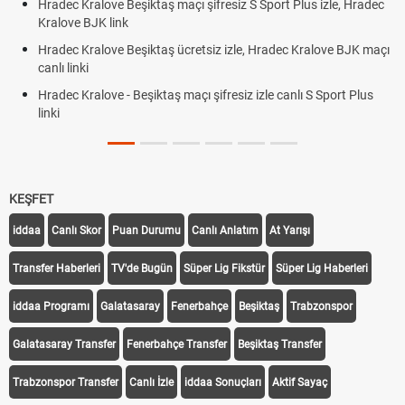
Hradec Kralove Beşiktaş maçı şifresiz S Sport Plus izle, Hradec
Kralove BJK link
Hradec Kralove Beşiktaş ücretsiz izle, Hradec Kralove BJK maçı
canlı linki
Hradec Kralove - Beşiktaş maçı şifresiz izle canlı S Sport Plus
linki
KEŞFET
iddaa
Canlı Skor
Puan Durumu
Canlı Anlatım
At Yarışı
Transfer Haberleri
TV'de Bugün
Süper Lig Fikstür
Süper Lig Haberleri
iddaa Programı
Galatasaray
Fenerbahçe
Beşiktaş
Trabzonspor
Galatasaray Transfer
Fenerbahçe Transfer
Beşiktaş Transfer
Trabzonspor Transfer
Canlı İzle
iddaa Sonuçları
Aktif Sayaç