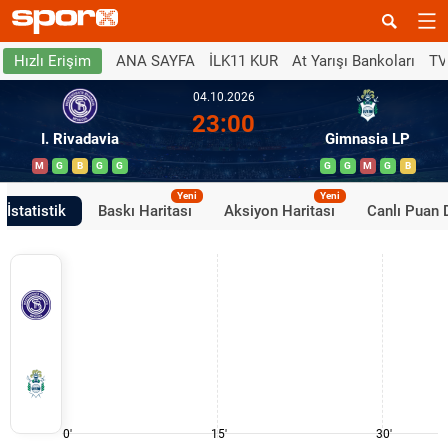
ANA SAYFA
İLK11 KUR
At Yarışı Bankoları
TV
Hızlı Erişim
04.10.2026
23:00
I. Rivadavia
Gimnasia LP
M
G
B
G
G
G
G
M
G
B
Yeni
Yeni
İstatistik
Baskı Haritası
Aksiyon Haritası
Canlı Puan
0'
15'
30'