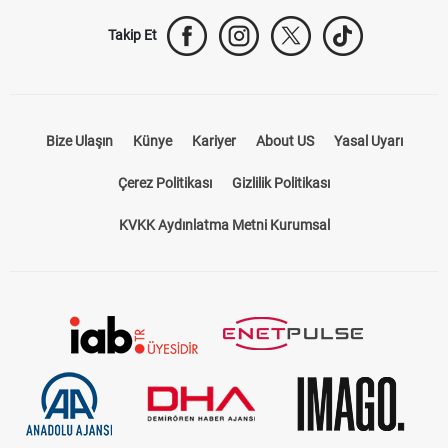
Takip Et
Bize Ulaşın
Künye
Kariyer
About US
Yasal Uyarı
Çerez Politikası
Gizlilik Politikası
KVKK Aydınlatma Metni Kurumsal