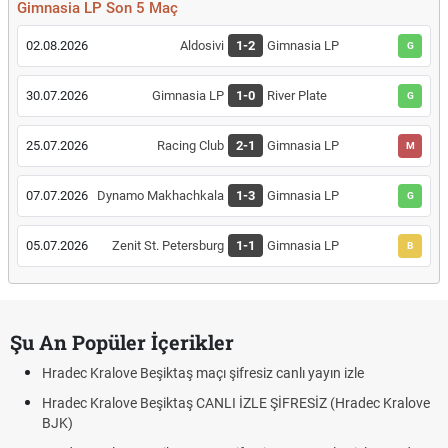
Gimnasia LP Son 5 Maç
02.08.2026
Aldosivi
1-2
Gimnasia LP
G
30.07.2026
Gimnasia LP
1-0
River Plate
G
25.07.2026
Racing Club
2-1
Gimnasia LP
M
07.07.2026
Dynamo Makhachkala
1-3
Gimnasia LP
G
05.07.2026
Zenit St. Petersburg
1-1
Gimnasia LP
B
Şu An Popüler İçerikler
Hradec Kralove Beşiktaş maçı şifresiz canlı yayın izle
Hradec Kralove Beşiktaş CANLI İZLE ŞİFRESİZ (Hradec Kralove
BJK)