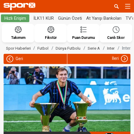
İLK11 KUR
Günün Özeti
At Yarışı Bankoları
TV'
Hızlı Erişim
Takımım
Fikstür
Puan Durumu
Canlı Skor
Inter'
Spor Haberleri
Futbol
Dünya Futbolu
Serie A
Inter
İleri
Geri