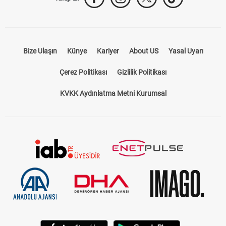
Takip Et
Bize Ulaşın
Künye
Kariyer
About US
Yasal Uyarı
Çerez Politikası
Gizlilik Politikası
KVKK Aydınlatma Metni Kurumsal