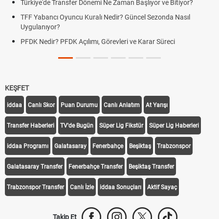
yor?
Futbol Nasıl Oynanır? Temel Futbol Kuralları
sıl
Deplasman Golü Kuralı Nedir? Hangi Organizasyonlarda
Uygulanıyor?
DGS Sonuçları Ne Zaman Açıklanacak 2026? ÖSYM Son
Tarihini Duyurdu
KEŞFET
iddaa
Canlı Skor
Puan Durumu
Canlı Anlatım
At Yarışı
Transfer Haberleri
TV'de Bugün
Süper Lig Fikstür
Süper Lig Haberleri
iddaa Programı
Galatasaray
Fenerbahçe
Beşiktaş
Trabzonspor
Galatasaray Transfer
Fenerbahçe Transfer
Beşiktaş Transfer
Trabzonspor Transfer
Canlı İzle
iddaa Sonuçları
Aktif Sayaç