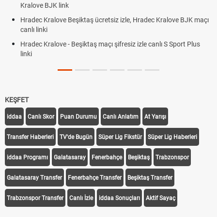
Kralove BJK link
Hradec Kralove Beşiktaş ücretsiz izle, Hradec Kralove BJK maçı
canlı linki
Hradec Kralove - Beşiktaş maçı şifresiz izle canlı S Sport Plus
linki
KEŞFET
iddaa
Canlı Skor
Puan Durumu
Canlı Anlatım
At Yarışı
Transfer Haberleri
TV'de Bugün
Süper Lig Fikstür
Süper Lig Haberleri
iddaa Programı
Galatasaray
Fenerbahçe
Beşiktaş
Trabzonspor
Galatasaray Transfer
Fenerbahçe Transfer
Beşiktaş Transfer
Trabzonspor Transfer
Canlı İzle
iddaa Sonuçları
Aktif Sayaç