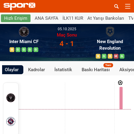
ANA SAYFA
İLK11 KUR
At Yarışı Bankoları
TV
Hızlı Erişim
05.10.2025
Maç Sonu
Inter Miami CF
New England
4 - 1
Revolution
B
G
G
G
G
B
G
B
M
G
Yeni
Olaylar
Kadrolar
İstatistik
Baskı Haritası
Aksiyon