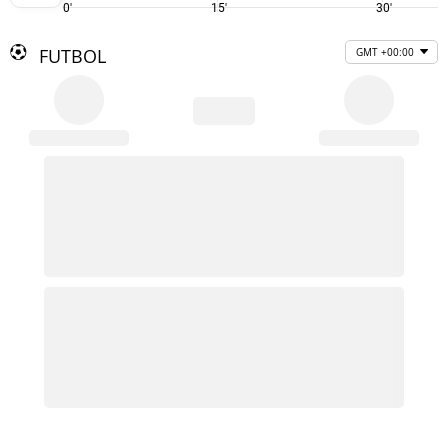
0'
15'
30'
FUTBOL
GMT +00:00