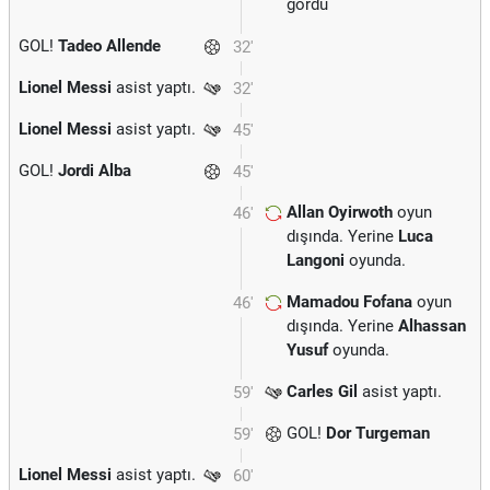
gördü
GOL!
Tadeo Allende
32'
Lionel Messi
asist yaptı.
32'
Lionel Messi
asist yaptı.
45'
GOL!
Jordi Alba
45'
Allan Oyirwoth
oyun
46'
dışında. Yerine
Luca
Langoni
oyunda.
Mamadou Fofana
oyun
46'
dışında. Yerine
Alhassan
Yusuf
oyunda.
Carles Gil
asist yaptı.
59'
GOL!
Dor Turgeman
59'
Lionel Messi
asist yaptı.
60'