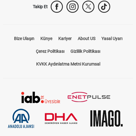
Takip Et
Bize Ulaşın
Künye
Kariyer
About US
Yasal Uyarı
Çerez Politikası
Gizlilik Politikası
KVKK Aydınlatma Metni Kurumsal