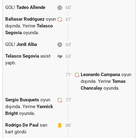
GOL!
Tadeo Allende
60'
Baltasar Rodriguez
oyun
61'
dışında. Yerine
Telasco
Segovia
oyunda.
GOL!
Jordi Alba
63'
Telasco Segovia
asist
63'
yaptı.
Leonardo Campana
oyun
71'
dışında. Yerine
Tomas
Chancalay
oyunda.
Sergio Busquets
oyun
77'
dışında. Yerine
Yannick
Bright
oyunda.
Rodrigo De Paul
sarı
86'
kart gördü