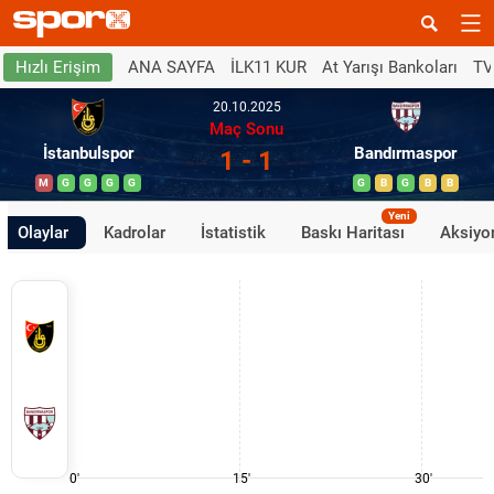
ANA SAYFA
İLK11 KUR
At Yarışı Bankoları
TV
Hızlı Erişim
20.10.2025
Maç Sonu
İstanbulspor
Bandırmaspor
1 - 1
M
G
G
G
G
G
B
G
B
B
Yeni
Olaylar
Kadrolar
İstatistik
Baskı Haritası
Aksiyon
0'
15'
30'