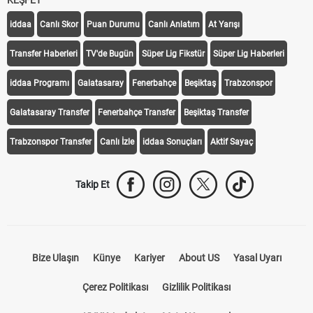
KEŞFET
iddaa
Canlı Skor
Puan Durumu
Canlı Anlatım
At Yarışı
Transfer Haberleri
TV'de Bugün
Süper Lig Fikstür
Süper Lig Haberleri
iddaa Programı
Galatasaray
Fenerbahçe
Beşiktaş
Trabzonspor
Galatasaray Transfer
Fenerbahçe Transfer
Beşiktaş Transfer
Trabzonspor Transfer
Canlı İzle
iddaa Sonuçları
Aktif Sayaç
Takip Et
Bize Ulaşın
Künye
Kariyer
About US
Yasal Uyarı
Çerez Politikası
Gizlilik Politikası