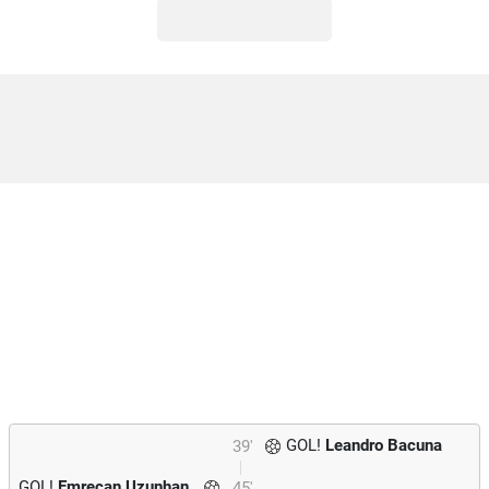
GOL!
Leandro Bacuna
39'
GOL!
Emrecan Uzunhan
45'