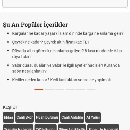
Şu An Popüler İçerikler
Kargalar ne kadar yaşar? İslam dininde karga ne anlama gelir?
Çeyrek ne kadar? Çeyrek altın fiyatı kaç TL?
Rüyada altın görmek ne anlama geliyor? 8 kısa maddede Altın
rüya tabiri
Sabır duası, duaları ve Sabır ile ilgili ayetler hadisler! Kuran'da
sabır nasıl anlatılır?
Kediler neden kusar? Kedi kustuktan sonra ne yapılmalı
KEŞFET
iddaa
Canlı Skor
Puan Durumu
Canlı Anlatım
At Yarışı
Transfer Haberleri
TV'de Bugün
Süper Lig Fikstür
Süper Lig Haberleri