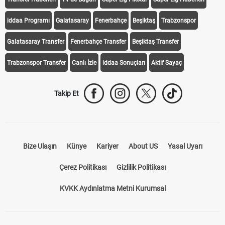
iddaa Programı
Galatasaray
Fenerbahçe
Beşiktaş
Trabzonspor
Galatasaray Transfer
Fenerbahçe Transfer
Beşiktaş Transfer
Trabzonspor Transfer
Canlı İzle
iddaa Sonuçları
Aktif Sayaç
Takip Et
Bize Ulaşın
Künye
Kariyer
About US
Yasal Uyarı
Çerez Politikası
Gizlilik Politikası
KVKK Aydınlatma Metni Kurumsal