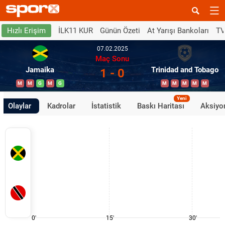
İLK11 KUR
Günün Özeti
At Yarışı Bankoları
TV
Hızlı Erişim
07.02.2025
Maç Sonu
Jamaika
Trinidad and Tobago
1 - 0
M
M
G
M
G
M
M
M
M
M
Yeni
Olaylar
Kadrolar
İstatistik
Baskı Haritası
Aksiyon
0'
15'
30'