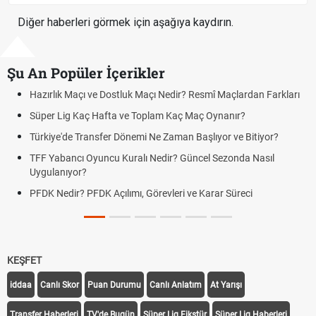
Diğer haberleri görmek için aşağıya kaydırın.
Şu An Popüler İçerikler
Dostluk Maçı Nedir? Resmî Maçlardan Farkları
Puan Durumunda AG, 
fta ve Toplam Kaç Maç Oynanır?
Skor Ne Demek? Spor
er Dönemi Ne Zaman Başlıyor ve Bitiyor?
Futbol Nasıl Oynanır?
u Kuralı Nedir? Güncel Sezonda Nasıl
Deplasman Golü Kura
Uygulanıyor?
çılımı, Görevleri ve Karar Süreci
DGS Sonuçları Ne Z
Tarihini Duyurdu
KEŞFET
iddaa
Canlı Skor
Puan Durumu
Canlı Anlatım
At Yarışı