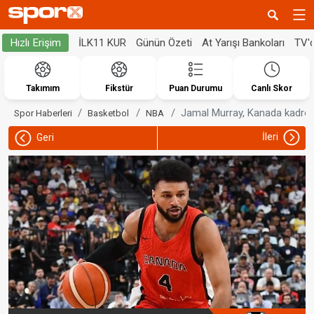
İLK11 KUR
Günün Özeti
At Yarışı Bankoları
TV'
Hızlı Erişim
Takımım
Fikstür
Puan Durumu
Canlı Skor
Jamal Murray, Kanada kadro
Spor Haberleri
Basketbol
NBA
İleri
Geri