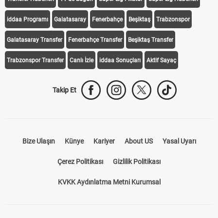
Transfer Haberleri
TV'de Bugün
Süper Lig Fikstür
Süper Lig Haberleri
iddaa Programı
Galatasaray
Fenerbahçe
Beşiktaş
Trabzonspor
Galatasaray Transfer
Fenerbahçe Transfer
Beşiktaş Transfer
Trabzonspor Transfer
Canlı İzle
iddaa Sonuçları
Aktif Sayaç
Takip Et
Bize Ulaşın
Künye
Kariyer
About US
Yasal Uyarı
Çerez Politikası
Gizlilik Politikası
KVKK Aydınlatma Metni Kurumsal