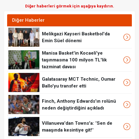
Diğer haberleri görmek için aşağıya kaydırın.
Diğer Haberler
Melikgazi Kayseri Basketbol'da
Emin Süel dönemi
Manisa Basket'in Kocaeli'ye
taşınmasına 100 milyon TL'lik
tazminat davası
Galatasaray MCT Technic, Oumar
Ballo'yu transfer etti
Finch, Anthony Edwards'ın rolünü
neden değiştirdiğini açıkladı
Villanueva'dan Towns'a: "Sen de
maaşında kesintiye git!"