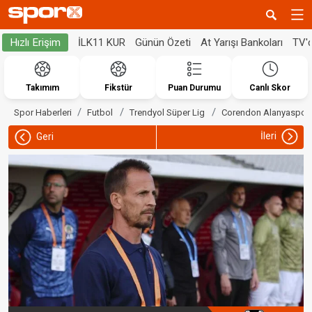
İLK11 KUR
Günün Özeti
At Yarışı Bankoları
TV'
Hızlı Erişim
Takımım
Fikstür
Puan Durumu
Canlı Skor
Spor Haberleri
Futbol
Trendyol Süper Lig
Corendon Alanyaspor
İleri
Geri