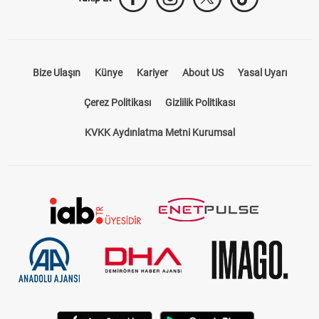
Takip Et
Bize Ulaşın
Künye
Kariyer
About US
Yasal Uyarı
Çerez Politikası
Gizlilik Politikası
KVKK Aydınlatma Metni Kurumsal