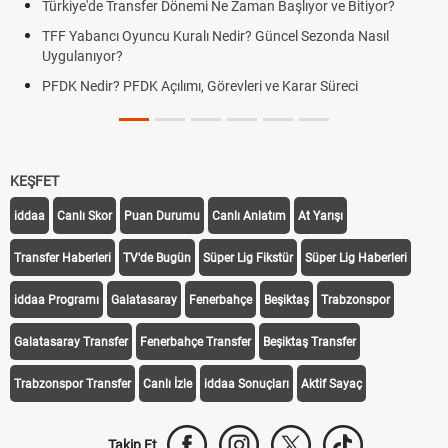
Başlıyor ve Bitiyor?
Futbol Nasıl Oynanır? Temel Futbol Kurall
ncel Sezonda Nasıl
Deplasman Golü Kuralı Nedir? Hangi Or
Uygulanıyor?
e Karar Süreci
DGS Sonuçları Ne Zaman Açıklanacak 
Tarihini Duyurdu
KEŞFET
iddaa
Canlı Skor
Puan Durumu
Canlı Anlatım
At Yarışı
Transfer Haberleri
TV'de Bugün
Süper Lig Fikstür
Süper Lig Haberleri
iddaa Programı
Galatasaray
Fenerbahçe
Beşiktaş
Trabzonspor
Galatasaray Transfer
Fenerbahçe Transfer
Beşiktaş Transfer
Trabzonspor Transfer
Canlı İzle
iddaa Sonuçları
Aktif Sayaç