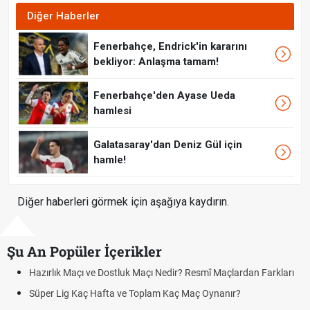
Diğer Haberler
Fenerbahçe, Endrick'in kararını
bekliyor: Anlaşma tamam!
Fenerbahçe'den Ayase Ueda
hamlesi
Galatasaray'dan Deniz Gül için
hamle!
Diğer haberleri görmek için aşağıya kaydırın.
Şu An Popüler İçerikler
Resmî Maçlardan Farkları
Puan Durumunda AG, OM ve Diğer Kısalt
Maç Oynanır?
Skor Ne Demek? Sporda Skor ve Sonuç K