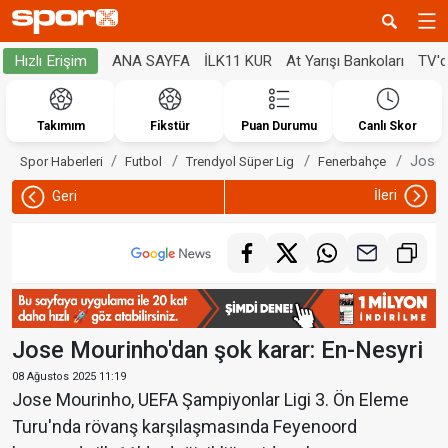
ANA SAYFA
İLK11 KUR
At Yarışı Bankoları
TV'
Hızlı Erişim
Takımım
Fikstür
Puan Durumu
Canlı Skor
Jose 
Spor Haberleri
Futbol
Trendyol Süper Lig
Fenerbahçe
İleri
Geri
Jose Mourinho'dan şok karar: En-Nesyri
08 Ağustos 2025 11:19
Jose Mourinho, UEFA Şampiyonlar Ligi 3. Ön Eleme
Turu'nda rövanş karşılaşmasında Feyenoord