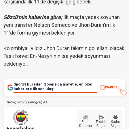
karşısında ilk 11'de değişikliğe gidecek.
Sözcü'nün haberine göre;
İlk maçta yedek soyunan
yeni transfer Nelson Semedo ve Jhon Duran'ın ilk
11'de forma giymesi bekleniyor.
Kolombiyalı yıldız Jhon Duran takımın gol silahı olacak.
Faslı forvet En-Nesyri'nin ise yedek soyunması
bekleniyor.
Sporx’i buradan Google’da işaretle, en özel
İŞARETLE
haberlere ilk sen ulaş!
Haber;
Sözcü,
Fotoğraf;
AA
Puan
Fikstür
Kadro
Durumu
Bilgisi
Bilgisi
Fenerbahçe