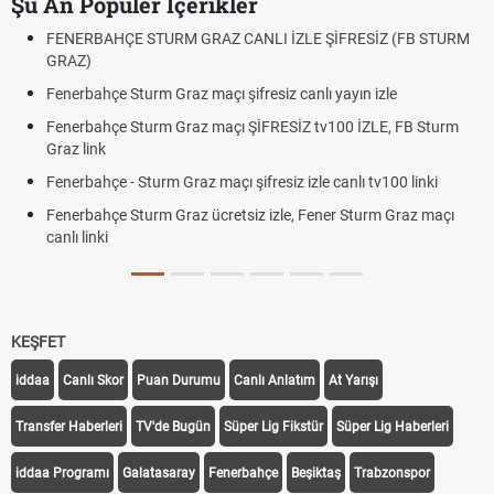
Şu An Popüler İçerikler
FENERBAHÇE STURM GRAZ CANLI İZLE ŞİFRESİZ (FB STURM
GRAZ)
Fenerbahçe Sturm Graz maçı şifresiz canlı yayın izle
Fenerbahçe Sturm Graz maçı ŞİFRESİZ tv100 İZLE, FB Sturm
Graz link
Fenerbahçe - Sturm Graz maçı şifresiz izle canlı tv100 linki
Fenerbahçe Sturm Graz ücretsiz izle, Fener Sturm Graz maçı
canlı linki
KEŞFET
iddaa
Canlı Skor
Puan Durumu
Canlı Anlatım
At Yarışı
Transfer Haberleri
TV'de Bugün
Süper Lig Fikstür
Süper Lig Haberleri
iddaa Programı
Galatasaray
Fenerbahçe
Beşiktaş
Trabzonspor