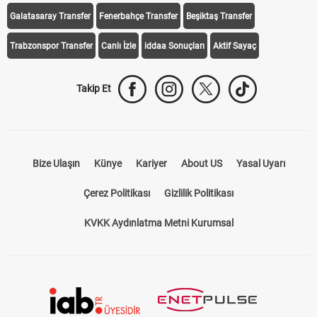
Galatasaray Transfer
Fenerbahçe Transfer
Beşiktaş Transfer
Trabzonspor Transfer
Canlı İzle
iddaa Sonuçları
Aktif Sayaç
Takip Et
Bize Ulaşın
Künye
Kariyer
About US
Yasal Uyarı
Çerez Politikası
Gizlilik Politikası
KVKK Aydınlatma Metni Kurumsal