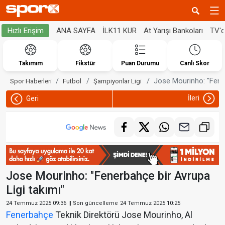
ANA SAYFA
İLK11 KUR
At Yarışı Bankoları
TV'
Hızlı Erişim
Takımım
Fikstür
Puan Durumu
Canlı Skor
Jose Mourinho: "Fener
Spor Haberleri
Futbol
Şampiyonlar Ligi
İleri
Geri
Jose Mourinho: "Fenerbahçe bir Avrupa
Ligi takımı"
24 Temmuz 2025 09:36
|| Son güncelleme
24 Temmuz 2025 10:25
Fenerbahçe
Teknik Direktörü Jose Mourinho, Al