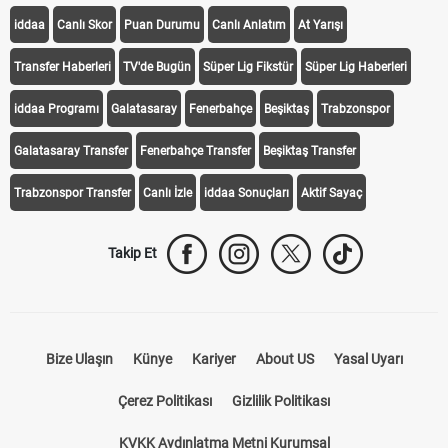
iddaa
Canlı Skor
Puan Durumu
Canlı Anlatım
At Yarışı
Transfer Haberleri
TV'de Bugün
Süper Lig Fikstür
Süper Lig Haberleri
iddaa Programı
Galatasaray
Fenerbahçe
Beşiktaş
Trabzonspor
Galatasaray Transfer
Fenerbahçe Transfer
Beşiktaş Transfer
Trabzonspor Transfer
Canlı İzle
iddaa Sonuçları
Aktif Sayaç
Takip Et
Bize Ulaşın
Künye
Kariyer
About US
Yasal Uyarı
Çerez Politikası
Gizlilik Politikası
KVKK Aydınlatma Metni Kurumsal