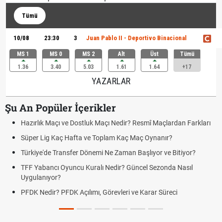
Tümü
10/08
23:30
3
Juan Pablo II - Deportivo Binacional
MS 1
MS 0
MS 2
Alt
Üst
Tümü
1.36
3.40
5.03
1.61
1.64
+17
YAZARLAR
Şu An Popüler İçerikler
Hazırlık Maçı ve Dostluk Maçı Nedir? Resmî Maçlardan Farkları
Süper Lig Kaç Hafta ve Toplam Kaç Maç Oynanır?
Türkiye'de Transfer Dönemi Ne Zaman Başlıyor ve Bitiyor?
TFF Yabancı Oyuncu Kuralı Nedir? Güncel Sezonda Nasıl
Uygulanıyor?
PFDK Nedir? PFDK Açılımı, Görevleri ve Karar Süreci