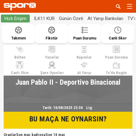
İLK11 KUR
Günün Özeti
At Yarışı Bankoları
TV'
Hızlı Erişim
Takımım
Fikstür
Puan Durumu
Canlı Skor
Bülten
Yazarlar
Kuponlar
Puan Durumu
Canlı Skor
Şans Oyunları
At Yarışı
Tv'de Bugün
Juan Pablo II - Deportivo Binacional
Tarih:
10/08/2025 23:30
Lig:
BU MAÇA NE OYNARSIN?
Oranlar
Son maç kadrosu
Son 10 maç