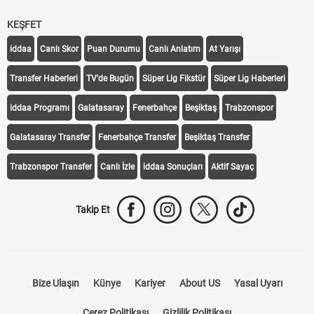
KEŞFET
iddaa
Canlı Skor
Puan Durumu
Canlı Anlatım
At Yarışı
Transfer Haberleri
TV'de Bugün
Süper Lig Fikstür
Süper Lig Haberleri
iddaa Programı
Galatasaray
Fenerbahçe
Beşiktaş
Trabzonspor
Galatasaray Transfer
Fenerbahçe Transfer
Beşiktaş Transfer
Trabzonspor Transfer
Canlı İzle
iddaa Sonuçları
Aktif Sayaç
Takip Et
Bize Ulaşın
Künye
Kariyer
About US
Yasal Uyarı
Çerez Politikası
Gizlilik Politikası