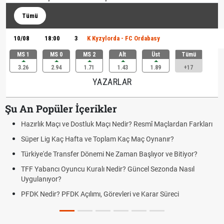
Tümü
10/08
18:00
3
K Kyzylorda - FC Ordabasy
MS 1
MS 0
MS 2
Alt
Üst
Tümü
3.26
2.94
1.71
1.43
1.89
+17
YAZARLAR
Şu An Popüler İçerikler
Hazırlık Maçı ve Dostluk Maçı Nedir? Resmî Maçlardan Farkları
Süper Lig Kaç Hafta ve Toplam Kaç Maç Oynanır?
Türkiye'de Transfer Dönemi Ne Zaman Başlıyor ve Bitiyor?
TFF Yabancı Oyuncu Kuralı Nedir? Güncel Sezonda Nasıl
Uygulanıyor?
PFDK Nedir? PFDK Açılımı, Görevleri ve Karar Süreci