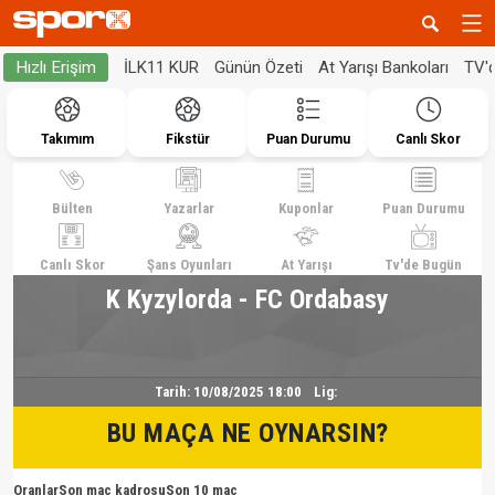
İLK11 KUR
Günün Özeti
At Yarışı Bankoları
TV'
Hızlı Erişim
Takımım
Fikstür
Puan Durumu
Canlı Skor
Bülten
Yazarlar
Kuponlar
Puan Durumu
Canlı Skor
Şans Oyunları
At Yarışı
Tv'de Bugün
K Kyzylorda - FC Ordabasy
Tarih:
10/08/2025 18:00
Lig:
BU MAÇA NE OYNARSIN?
Oranlar
Son maç kadrosu
Son 10 maç