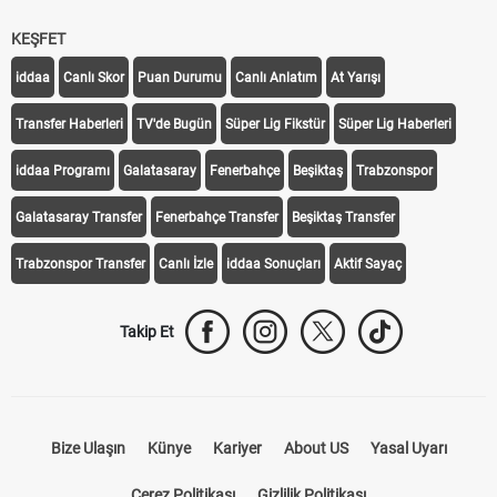
KEŞFET
iddaa
Canlı Skor
Puan Durumu
Canlı Anlatım
At Yarışı
Transfer Haberleri
TV'de Bugün
Süper Lig Fikstür
Süper Lig Haberleri
iddaa Programı
Galatasaray
Fenerbahçe
Beşiktaş
Trabzonspor
Galatasaray Transfer
Fenerbahçe Transfer
Beşiktaş Transfer
Trabzonspor Transfer
Canlı İzle
iddaa Sonuçları
Aktif Sayaç
Takip Et
Bize Ulaşın
Künye
Kariyer
About US
Yasal Uyarı
Çerez Politikası
Gizlilik Politikası