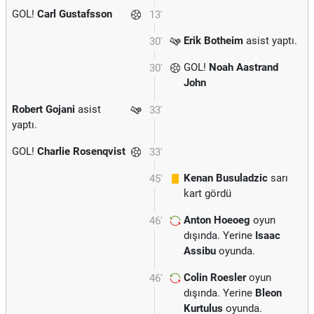
GOL!
Carl Gustafsson
13'
Erik Botheim
asist yaptı.
30'
GOL!
Noah Aastrand
30'
John
Robert Gojani
asist
33'
yaptı.
GOL!
Charlie Rosenqvist
33'
Kenan Busuladzic
sarı
45'
kart gördü
Anton Hoeoeg
oyun
46'
dışında. Yerine
Isaac
Assibu
oyunda.
Colin Roesler
oyun
46'
dışında. Yerine
Bleon
Kurtulus
oyunda.