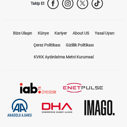
Takip Et
Bize Ulaşın
Künye
Kariyer
About US
Yasal Uyarı
Çerez Politikası
Gizlilik Politikası
KVKK Aydınlatma Metni Kurumsal