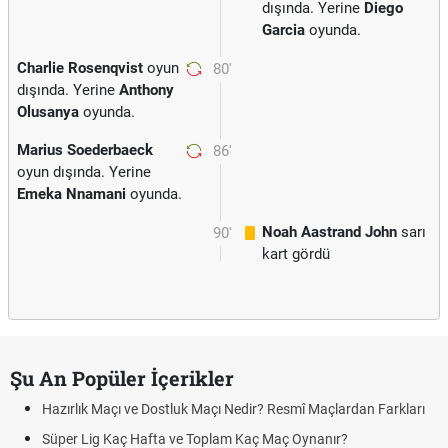
dışında. Yerine
Diego
Garcia
oyunda.
Charlie Rosenqvist
oyun
80'
dışında. Yerine
Anthony
Olusanya
oyunda.
Marius Soederbaeck
86'
oyun dışında. Yerine
Emeka Nnamani
oyunda.
Noah Aastrand John
sarı
90'
kart gördü
Şu An Popüler İçerikler
Hazırlık Maçı ve Dostluk Maçı Nedir? Resmî Maçlardan Farkları
Süper Lig Kaç Hafta ve Toplam Kaç Maç Oynanır?