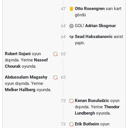
Otto Rosengren
sarı kart
47'
gördü
GOL!
Adrian Skogmar
64'
Sead Haksabanovic
asist
64'
yaptı.
Robert Gojani
oyun
65'
dışında. Yerine
Nassef
Chourak
oyunda.
Abdussalam Magashy
65'
oyun dışında. Yerine
Melker Hallberg
oyunda.
Kenan Busuladzic
oyun
73'
dışında. Yerine
Theodor
Lundbergh
oyunda.
Erik Botheim
oyun
73'