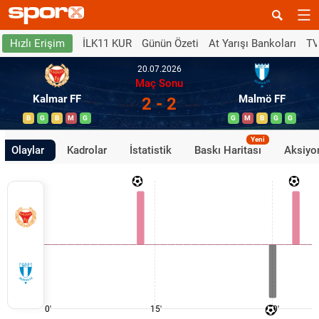
İLK11 KUR
Günün Özeti
At Yarışı Bankoları
TV
Hızlı Erişim
20.07.2026
Maç Sonu
Kalmar FF
Malmö FF
2 - 2
B
G
B
M
G
G
M
B
G
G
Yeni
Olaylar
Kadrolar
İstatistik
Baskı Haritası
Aksiyon
0'
15'
30'