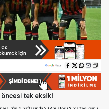
öncesi tek eksik!
üper Lig'in 4. haftasında 30 Ağustos Cumartesi günü