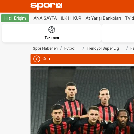
ANA SAYFA
İLK11 KUR
At Yarışı Bankoları
TV'
Hızlı Erişim
Takımım
Spor Haberleri
Futbol
Trendyol Süper Lig
F
Geri