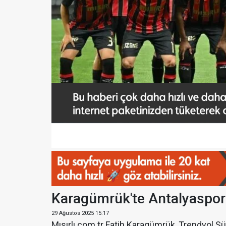
Karagümrük'te Antalyaspor 
29 Ağustos 2025 15:17
Mısırlı.com.tr Fatih Karagümrük, Trendyol S