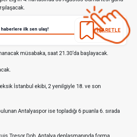
şılaşacak.
haberlere ilk sen ulaş!
İŞARETLE
ynanacak müsabaka, saat 21.30'da başlayacak.
acak.
eksik İstanbul ekibi, 2 yenilgiyle 18. ve son
i bulunan Antalyaspor ise topladığı 6 puanla 6. sırada
aruis Tresor Doh, Antalya deplasmanında forma