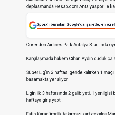
deplasmanda Hesap.com Antalyaspor ile kar
Sporx’i buradan Google’da işaretle, en özel 
Corendon Airlines Park Antalya Stadı'nda o
Karşılaşmada hakem Cihan Aydın düdük çal
Süper Lig'in 3 haftası geride kalırken 1 maçı 
basamakta yer alıyor.
Ligin ilk 3 haftasında 2 galibiyeti, 1 yenilgis
haftaya giriş yaptı.
Fatih Karagümrük'te kırmızı kart cezalısı M