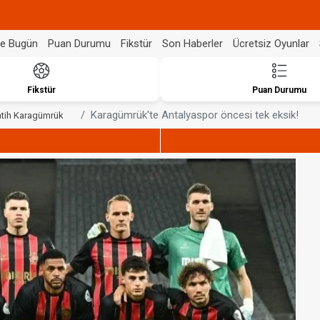
de Bugün
Puan Durumu
Fikstür
Son Haberler
Ücretsiz Oyunlar
Fikstür
Puan Durumu
Karagümrük'te Antalyaspor öncesi tek eksik!
atih Karagümrük